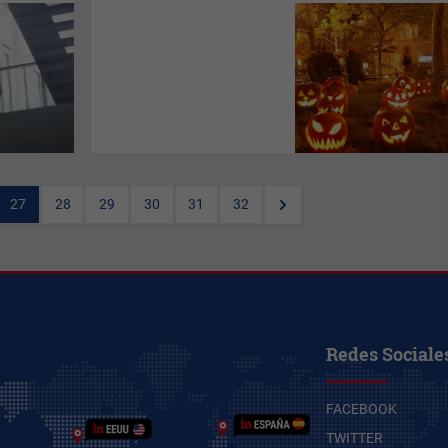
La compañía española
referente en ofrecer reservas
de alojamientos turísticos en
línea
eBooking.com
señala
que el próximo fin de semana -
del viernes 31 de octubre al
domingo 2 de noviembre- la
ocupación será del 85% en
Barcelona y del 83% en
Madrid.
27
28
29
30
31
32
Redes Sociale
FACEBOOK
TWITTER