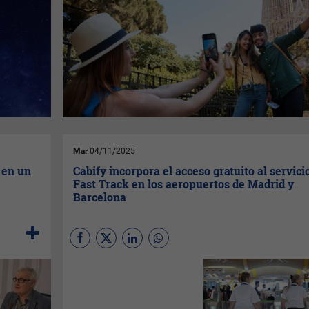
Mar
04/11/2025
 en un
Cabify incorpora el acceso gratuito al servici
Fast Track en los aeropuertos de Madrid y
Barcelona
Cabify
, compañía española de
movilidad, ha incorporado el
acceso gratuito para los
usuarios oro de Cabify Club
al