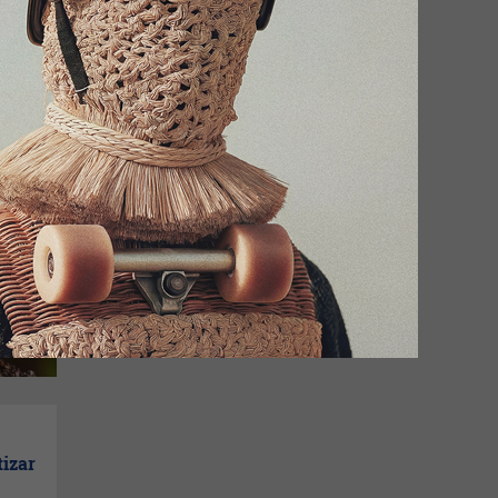
ree
izar