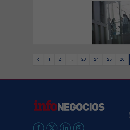
Las entidades financieras y
aseguradoras van a tener que
repensar su estrategia
tecnológica, rediseñar
modelos de riesgo y ajustar
estructuras de capital de cara
a 2026. El cierre de 2025 llega
marcado por un cambio de
paradigma debido a la reciente
aplicación de DORA (Digital
Operational Resilience Act) y
de las últimas piezas de las
1
2
...
23
24
25
26
reformas de Basilea III, que
redefinirán el cálculo de
riesgos y el consumo de
capital de las entidades en
Europa y a nivel global.