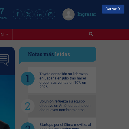
 7
Cerrar
Ingresar
2026
IN
Notas más
leídas
Toyota consolida su liderazgo
en España en julio tras hacer
crecer sus ventas un 10% en
2026
Solunion refuerza su equipo
directivo en América Latina con
dos nuevos nombramientos
Startups por el Clima moviliza al
ecosistema startup para