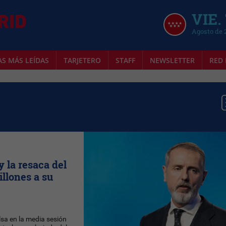
VIE.
Agosto de 
AS MÁS LEÍDAS
TARJETERO
STAFF
NEWSLETTER
RED 
y la resaca del
illones a su
lsa en la media sesión