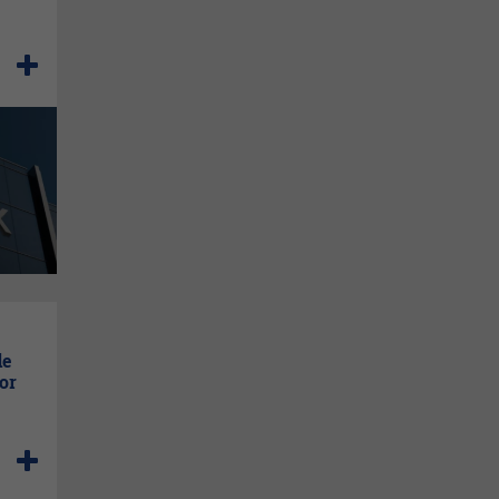
de
or