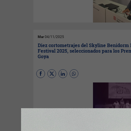
en un octubre desde 2007, y
3.882.857 afiliaciones a la
Seguridad Social, 80.008 más
que hace un año.
Mar
04/11/2025
Diez cortometrajes del Skyline Benidorm
Festival 2025, seleccionados para los Pre
Goya
El certamen benidormense
consolida su papel como
plataforma de impulso y
profesionalización del
cortometraje en su camino
hacia los grandes premios del
cine español.