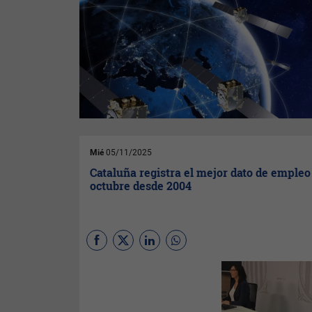
Mié
05/11/2025
Cataluña registra el mejor dato de empleo
octubre desde 2004
Cataluña tiene 324.495
personas en paro, 10.344
personas en paro menos que
hace un año, el dato más bajo