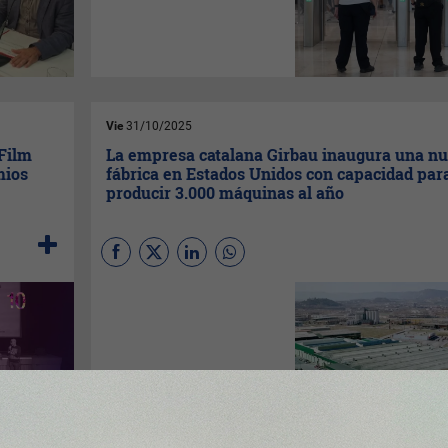
servicio
Fast Track de Aena
en el aeropuerto
Adolfo
Suárez Madrid-Barajas
(
T1,
T2 y T4
) y en el aeropuerto
Josep Tarradellas Barcelona-
El Prat
(
T1
).
Vie
31/10/2025
 Film
La empresa catalana Girbau inaugura una n
mios
fábrica en Estados Unidos con capacidad par
producir 3.000 máquinas al año
La empresa catalana Girbau
(Vic, Osona) ha inaugurado
una nueva fábrica en Oshkosh
(Wisconsin, Estados Unidos)
con capacidad para producir
3.000 máquinas al año. La
compañía, especializada en
soluciones de lavandería
industrial, da así un paso más
en su presencia en el mercado