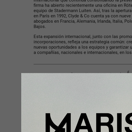
internacional que continúa consolidando la prese
firma ha abierto recientemente una oficina en Róte
equipo de Stadermann Luiten. Así, tras la apertur
en París en 1992, Clyde & Co cuenta ya con nueve
abogados en Francia, Alemania, Irlanda, Italia, Pol
Bajos.
Esta expansión internacional, junto con las prom
incorporaciones, refleja una estrategia común: cr
nuevas oportunidades a los equipos y garantizar 
a compañías, nacionales e internacionales, en l
Compartir con tus amigos de
Tu opinión enriquece este artículo:
Ingresar con Google