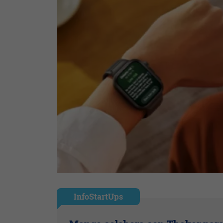
InfoStartUps