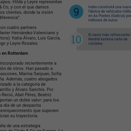
uipos. Hilda y Leyre representan
& Co, y con el que damos
Indra construirá una nuev
fábrica de vehículos milit
s clientes, donde la visión
en As Pontes (Galicia) po
iferencia”.
millones de euros
con cuatro partners
 Javier Hernández-Valenciano y
El oasis más refrescante
ors): Katia Álvaro, Luis García,
Madrid estrena carta de
ego y Leyre Rosales.
cócteles
a en Rotterdam
a incorporado recientemente a
ión de otros. Han pasado a
ascones, Marina Sanjuan, Sofía
Peña. Además, cuatro abogados
nzado a la categoría de
rillo y Álvaro Sanchís. Por
Recio, Abel Pérez, Beatriz
portan un doble valor: para los
 a día de un despacho
el enriquecimiento que suponen
ician su trayectoria.
ña de una estrategia