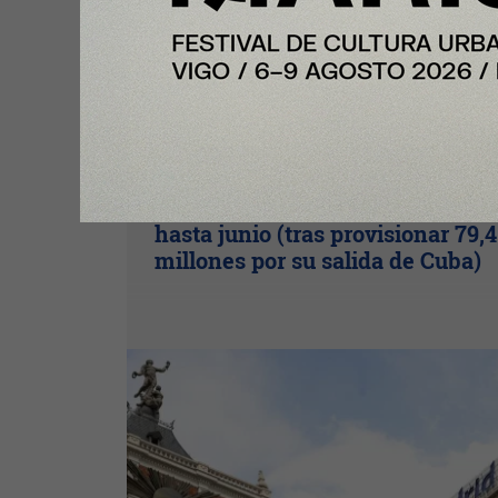
Te puede interesar:
Nota Principal
Meliá gana 4,1 millones de euros
hasta junio (tras provisionar 79,4
millones por su salida de Cuba)