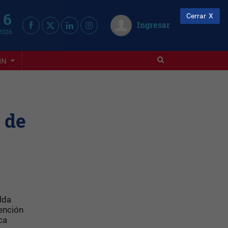
 6
Cerrar
Ingresar
2026
IN
 de
lda
tención
ca