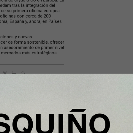
ncia de Clyde & Co en Europa. La
rdam tras la integración del
a de su primera oficina europea
 oficinas con cerca de 200
onia, España y, ahora, en Países
ociones y nuevas
ecer de forma sostenible, ofrecer
un asesoramiento de primer nivel
os mercados más estratégicos.