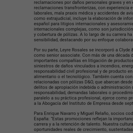
reclamaciones por daños personales graves y en 
reclamaciones transfronterizas, con experiencia e
laborales, mala praxis médica y accidentes de avia
como extrajudicial, incluye la elaboración de inf
español para litigios internacionales y asesoram
internacionales complejas, como son jurisdicción 
y cobertura de pólizas. A lo largo de su carrera h
sensibilidad, destacando por su enfoque colaborat
Por su parte, Leyre Rosales se incorporó a Clyde
como senior associate. Con más de una década de
importantes compañías en litigación de productos
siniestros de daños vinculados a incendios, energ
responsabilidad civil profesional y de producto en
alimentario o el tecnológico. También cuenta con
relacionadas con pólizas D&O, que abarcan desde
delitos de apropiación indebida o administración 
responsabilidad, demandas laborales o procedim
paralelo a su práctica profesional, ejerce como 
a la Abogacía del Instituto de Empresa desde sep
Para Enrique Navarro y Miguel Relaño, socios cod
España: “Estas promociones reflejan la importanc
carrera y a la retención de talento. Nuestra cultur
oportunidades reales de crecimiento, sustentadas 