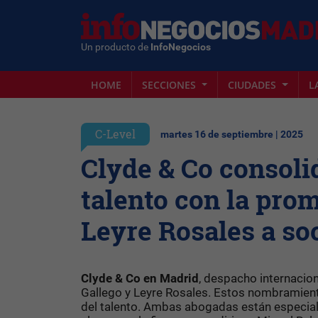
Un producto de
InfoNegocios
HOME
SECCIONES
CIUDADES
L
C-Level
martes 16 de septiembre | 2025
Clyde & Co consoli
talento con la pro
Leyre Rosales a so
Clyde & Co en Madrid
, despacho internacio
Gallego y Leyre Rosales. Estos nombramientos
del talento. Ambas abogadas están especiali