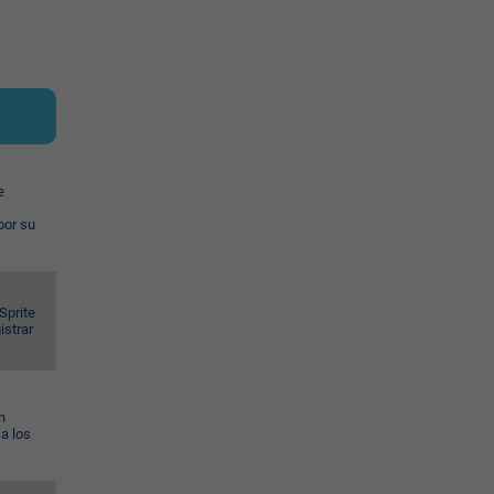
e
por su
Sprite
istrar
n
a los