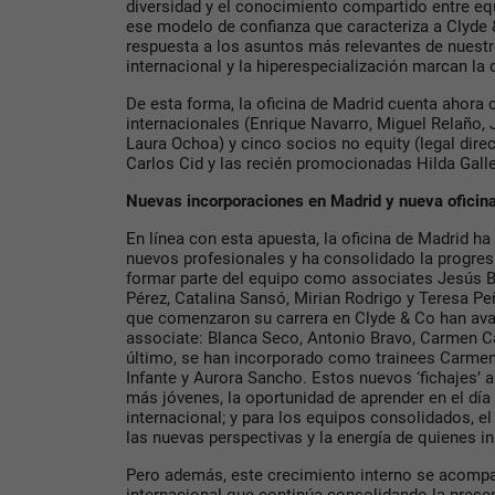
diversidad y el conocimiento compartido entre eq
ese modelo de confianza que caracteriza a Clyde 
respuesta a los asuntos más relevantes de nuestro
internacional y la hiperespecialización marcan la d
De esta forma, la oficina de Madrid cuenta ahora 
internacionales (Enrique Navarro, Miguel Relaño,
Laura Ochoa) y cinco socios no equity (legal direct
Carlos Cid y las recién promocionadas Hilda Gall
Nuevas incorporaciones en Madrid y nueva oficin
En línea con esta apuesta, la oficina de Madrid h
nuevos profesionales y ha consolidado la progres
formar parte del equipo como associates Jesús B
Pérez, Catalina Sansó, Mirian Rodrigo y Teresa 
que comenzaron su carrera en Clyde & Co han ava
associate: Blanca Seco, Antonio Bravo, Carmen Car
último, se han incorporado como trainees Carmen 
Infante y Aurora Sancho. Estos nuevos ‘fichajes’ a
más jóvenes, la oportunidad de aprender en el día
internacional; y para los equipos consolidados, 
las nuevas perspectivas y la energía de quienes in
Pero además, este crecimiento interno se acompa