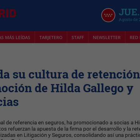
JUE.
Agosto de 
AS MÁS LEÍDAS
TARJETERO
STAFF
NEWSLETTER
RED 
da su cultura de retención
moción de Hilda Gallego y
cias
nal de referencia en seguros, ha promocionado a socias a Hi
 refuerzan la apuesta de la firma por el desarrollo y la re
zadas en Litigación y Seguros, consolidando así una prácti