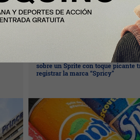
Plus
Coca-Cola desata especulaciones
sobre un Sprite con toque picante t
registrar la marca “Spricy”