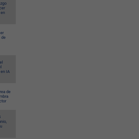
azgo
cer
 en
er
s de
el
l
 en IA
rea de
ombra
ctor
4
nio,
su