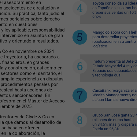
el asesoramiento en
Toyota consolida su lider
n accidentes de circulación y
en España en julio tras ha
crecer sus ventas un 10%
ción. Su práctica, tanto judicial
2026
ormes periciales sobre derecho
iento en cuestiones
y ley aplicable, responsabilidad
Mango colabora con Thek
a intervenido en asuntos de gran
para desarrollar proyecto
ivo y orientado a resultados.
robotización en su centro
logístico
 & Co en noviembre de 2024
 trayectoria, ha asesorado a
Inetum presenta al Jefe d
 financieros, en grandes
Estado Mayor del Aire y de
ía y construcción, así como en
Espacio sus capacidades
 sectores como el sanitario, el
y tecnología dual
 amplia experiencia en disputas
 procedimientos penales por
desleal hasta acciones de
CaixaBank reorganiza el á
Wealth Management y n
ientos sancionadores. En
a Juan Llamas nuevo dire
profesora en el Máster de Acceso
tiembre de 2025.
Grupo San José gana 23,
irectores de Clyde & Co en
millones de euros hasta ju
ia que damos al desarrollo de
un 34,5% más, y dispara 
a se basa en ofrecer
Ebitda un 26,8%
en la colaboración, la