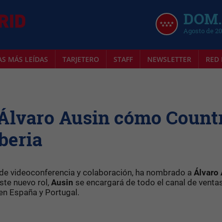
DOM.
Agosto de 2
AS MÁS LEÍDAS
TARJETERO
STAFF
NEWSLETTER
RED 
Álvaro Ausin cómo Count
beria
s de videoconferencia y colaboración, ha nombrado a
Álvaro
ste nuevo rol,
Ausin
se encargará de todo el canal de venta
en España y Portugal.