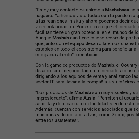
“Estoy muy contento de unirme a
Maxhuboen
un m
negocio. Ya hemos visto todos con la pandemia 
a las reuniones in situ y ahora podemos decir que 
videocolaboración. Por eso creo que el mercado 
facilitan tiene un gran potencial en el mundo de l
Aunque
Maxhub
aún tiene mucho recorrido por h
que junto con el equipo desarrollaremos una estra
estables en todo el ecosistema para beneficiar a lo
compañía al éxito”, dice
Ausin
.
Con la gama de productos de
Maxhub
, el Countr
desarrollar el negocio tanto en mercados conso
dirigiendo a los equipos de venta y analizando la
sector IT para llevar a la compañía a su máximo 
“Los productos de
Maxhub
son muy visuales y su
impresionante”. afirma
Ausin
. “Permiten al usuari
sencilla y dominarlos con facilidad, siendo esta u
Además, cuentan con servicios asociados que son 
reuniones videocolaborativas, como Zoom, posibi
entre los asistentes”.