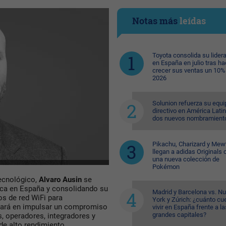
Notas más
leídas
Toyota consolida su lider
en España en julio tras ha
crecer sus ventas un 10%
2026
Solunion refuerza su equi
directivo en América Lati
dos nuevos nombramient
Pikachu, Charizard y Me
llegan a adidas Originals 
una nueva colección de
Pokémon
tecnológico,
Alvaro Ausin
se
arca en España y consolidando su
Madrid y Barcelona vs. N
s de red WiFi para
York y Zúrich: ¿cuánto cu
rará en impulsar un compromiso
vivir en España frente a la
grandes capitales?
, operadores, integradores y
 de alto rendimiento.