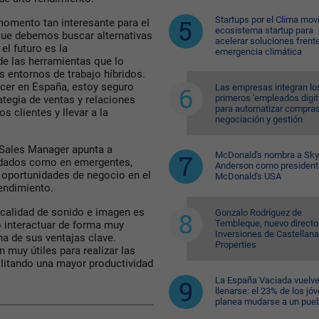
Startups por el Clima movi
omento tan interesante para el
ecosistema startup para
que debemos buscar alternativas
acelerar soluciones frente
el futuro es la
emergencia climática
de las herramientas que lo
os entornos de trabajo híbridos.
acer en España, estoy seguro
Las empresas integran lo
primeros 'empleados digit
tegia de ventas y relaciones
para automatizar compras
s clientes y llevar a la
negociación y gestión
y Sales Manager apunta a
McDonald's nombra a Sk
lidados como en emergentes,
Anderson como president
s oportunidades de negocio en el
McDonald's USA
rendimiento.
 calidad de sonido e imagen es
Gonzalo Rodríguez de
Tembleque, nuevo directo
o interactuar de forma muy
Inversiones de Castellana
na de sus ventajas clave.
Properties
muy útiles para realizar las
litando una mayor productividad
La España Vaciada vuelve
llenarse: el 23% de los jó
planea mudarse a un pue