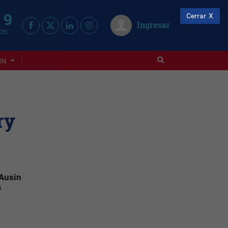
 9
Cerrar
Ingresar
026
IN
ry
 Ausin
s