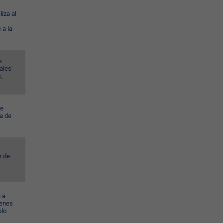
liza al
 a la
s
ales'
,
ye
a de
r de
 a
venes
blo