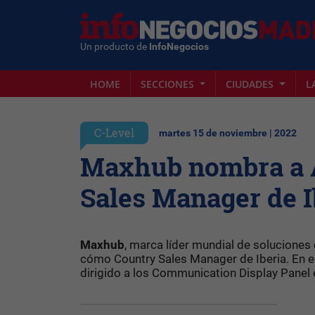
Un producto de
InfoNegocios
HOME
SECCIONES
CIUDADES
L
C-Level
martes 15 de noviembre | 2022
Maxhub nombra a 
Sales Manager de I
Maxhub
, marca líder mundial de solucione
cómo Country Sales Manager de Iberia. En e
dirigido a los Communication Display Panel 