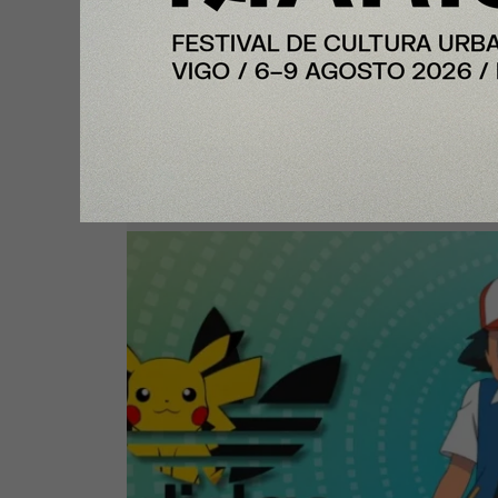
Y Además
Pikachu, Charizard y Mewtwo ll
a adidas Originals con una nuev
colección de Pokémon