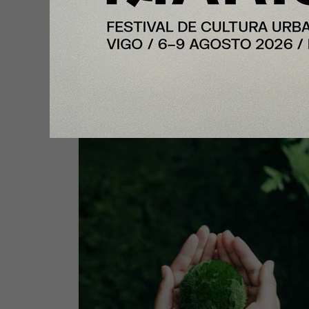
InfoStartUps
Startups por el Clima moviliza al
ecosistema startup para acelerar
soluciones frente a la emergenci
climática