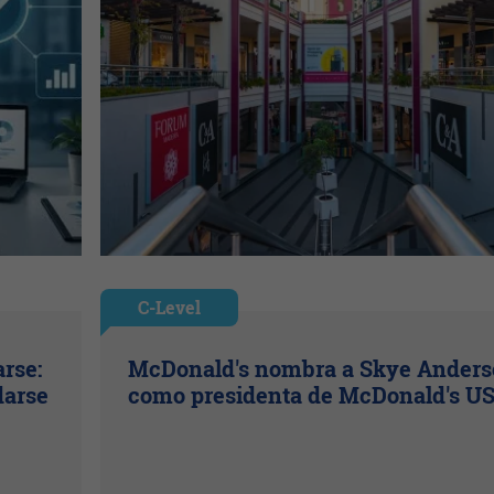
C-Level
rse:
McDonald's nombra a Skye Ander
darse
como presidenta de McDonald's U