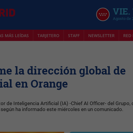
VIE.
Agosto de 
AS MÁS LEÍDAS
TARJETERO
STAFF
NEWSLETTER
RED 
 la dirección global de
cial en Orange
or de Inteligencia Artificial (IA) -Chief AI Officer- del Grupo,
6, según ha informado este miércoles en un comunicado.