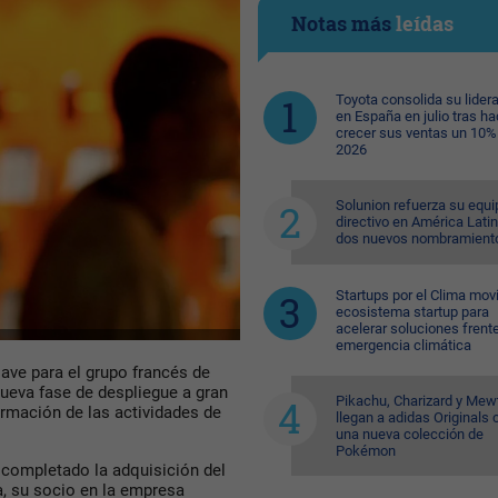
Notas más
leídas
Toyota consolida su lider
en España en julio tras ha
crecer sus ventas un 10%
2026
Solunion refuerza su equi
directivo en América Lati
dos nuevos nombramient
Startups por el Clima movi
ecosistema startup para
acelerar soluciones frente
emergencia climática
ve para el grupo francés de
nueva fase de despliegue a gran
Pikachu, Charizard y Me
ormación de las actividades de
llegan a adidas Originals 
una nueva colección de
Pokémon
completado la adquisición del
 su socio en la empresa