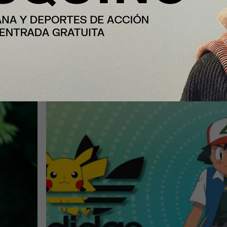
Y Además
Pikachu, Charizard y Mewtwo lleg
a adidas Originals con una nueva
a
colección de Pokémon