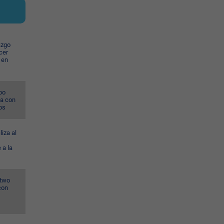
azgo
cer
 en
po
na con
os
liza al
 a la
wtwo
con