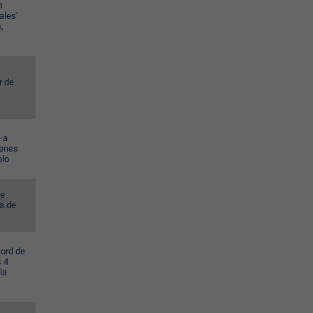
s
ales'
,
r de
 a
venes
blo
ye
a de
cord de
s 4
la