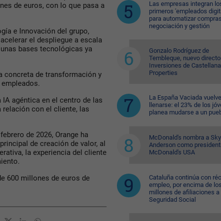
Las empresas integran lo
ones de euros, con lo que pasa a
primeros 'empleados digit
para automatizar compras
negociación y gestión
gía e Innovación del grupo,
celerar el despliegue a escala
unas bases tecnológicas ya
Gonzalo Rodríguez de
Tembleque, nuevo directo
Inversiones de Castellana
Properties
ca concreta de transformación y
us empleados.
La España Vaciada vuelve
a IA agéntica en el centro de las
llenarse: el 23% de los jó
relación con el cliente, las
planea mudarse a un pue
n febrero de 2026, Orange ha
McDonald's nombra a Sk
principal de creación de valor, al
Anderson como president
erativa, la experiencia del cliente
McDonald's USA
iento.
de 600 millones de euros de
Cataluña continúa con ré
empleo, por encima de lo
millones de afiliaciones a 
Seguridad Social