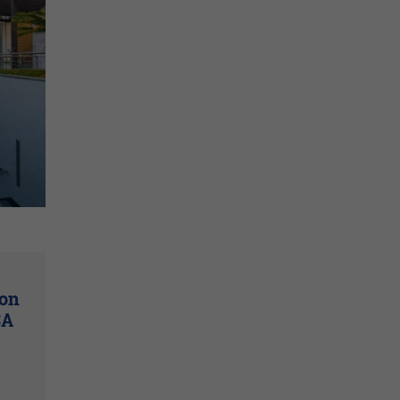
son
SA