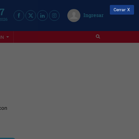
 7
Cerrar
Ingresar
2026
IN
 con