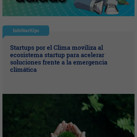
InfoStartUps
Startups por el Clima moviliza al
ecosistema startup para acelerar
soluciones frente a la emergencia
climática