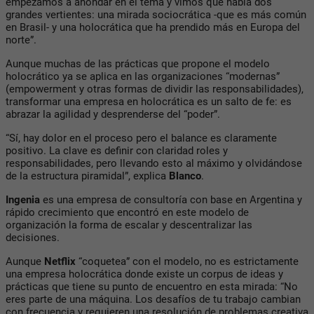
empezamos a ahondar en el tema y vimos que había dos
grandes vertientes: una mirada sociocrática -que es más común
en Brasil- y una holocrática que ha prendido más en Europa del
norte”.
Aunque muchas de las prácticas que propone el modelo
holocrático ya se aplica en las organizaciones “modernas”
(empowerment y otras formas de dividir las responsabilidades),
transformar una empresa en holocrática es un salto de fe: es
abrazar la agilidad y desprenderse del “poder”.
“Sí, hay dolor en el proceso pero el balance es claramente
positivo. La clave es definir con claridad roles y
responsabilidades, pero llevando esto al máximo y olvidándose
de la estructura piramidal”, explica
Blanco
.
Ingenia
es una empresa de consultoría con base en Argentina y
rápido crecimiento que encontró en este modelo de
organización la forma de escalar y descentralizar las
decisiones.
Aunque
Netflix
“coquetea” con el modelo, no es estrictamente
una empresa holocrática donde existe un corpus de ideas y
prácticas que tiene su punto de encuentro en esta mirada: “No
eres parte de una máquina. Los desafíos de tu trabajo cambian
con frecuencia y requieren una resolución de problemas creativa