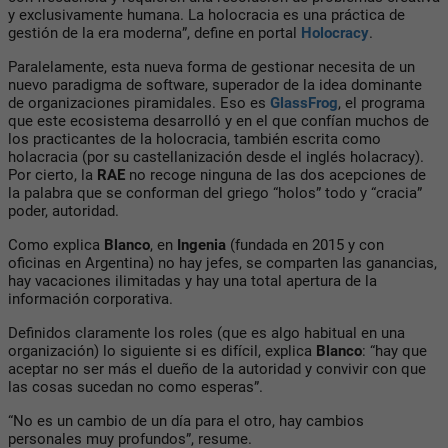
y exclusivamente humana. La holocracia es una práctica de
gestión de la era moderna”, define en portal
Holocracy
.
Paralelamente, esta nueva forma de gestionar necesita de un
nuevo paradigma de software, superador de la idea dominante
de organizaciones piramidales. Eso es
GlassFrog
, el programa
que este ecosistema desarrolló y en el que confían muchos de
los practicantes de la holocracia, también escrita como
holacracia (por su castellanización desde el inglés holacracy).
Por cierto, la
RAE
no recoge ninguna de las dos acepciones de
la palabra que se conforman del griego “holos” todo y “cracia”
poder, autoridad.
Como explica
Blanco
, en
Ingenia
(fundada en 2015 y con
oficinas en Argentina) no hay jefes, se comparten las ganancias,
hay vacaciones ilimitadas y hay una total apertura de la
información corporativa.
Definidos claramente los roles (que es algo habitual en una
organización) lo siguiente si es difícil, explica
Blanco
: “hay que
aceptar no ser más el dueño de la autoridad y convivir con que
las cosas sucedan no como esperas”.
“No es un cambio de un día para el otro, hay cambios
personales muy profundos”, resume.