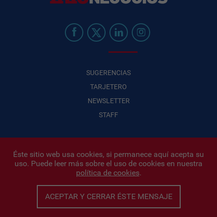
SUGERENCIAS
TARJETERO
NEWSLETTER
STAFF
Éste sitio web usa cookies, si permanece aquí acepta su
uso. Puede leer más sobre el uso de cookies en nuestra
Infonegocios 2026
| INFONEGOCIOS S.A. · CUIT: 30710438486 |
política de cookies
.
Políticas de Privacidad
|
Protección de datos personales
|
Editor:
Iñigo Biain
ACEPTAR Y CERRAR ÉSTE MENSAJE
Este sitio esta protegido por Google reCAPTCHA y con
Políticas de
privacidad de Google
y
Terminos del servicio
aplicados.