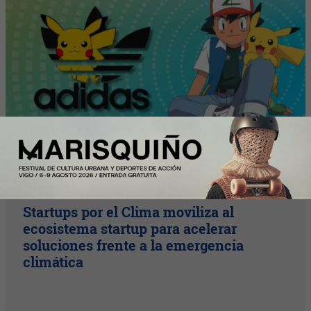
InfoStartUps
Startups por el Clima moviliza al
ecosistema startup para acelerar
soluciones frente a la emergencia
climática