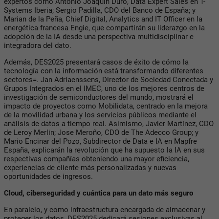
expertos como Antonio Joaquín Duro, Data Expert Sales en T-
Systems Iberia; Sergio Padilla, CDO del Banco de España; y
Marian de la Peña, Chief Digital, Analytics and IT Officer en la
energética francesa Engie, que compartirán su liderazgo en la
adopción de la IA desde una perspectiva multidisciplinar e
integradora del dato.
Además, DES2025 presentará casos de éxito de cómo la
tecnología con la información está transformando diferentes
sectores=. Jan Adriaenssens, Director de Sociedad Conectada y
Grupos Integrados en el IMEC, uno de los mejores centros de
investigación de semiconductores del mundo, mostrará el
impacto de proyectos como Mobilidata, centrado en la mejora
de la movilidad urbana y los servicios públicos mediante el
análisis de datos a tiempo real. Asimismo, Javier Martínez, CDO
de Leroy Merlin; Jose Meroño, CDO de The Adecco Group; y
Mario Encinar del Pozo, Subdirector de Data e IA en Mapfre
España, explicarán la revolución que ha supuesto la IA en sus
respectivas compañías obteniendo una mayor eficiencia,
experiencias de cliente más personalizadas y nuevas
oportunidades de ingresos.
Cloud, ciberseguridad y cuántica para un dato más seguro
En paralelo, y como infraestructura encargada de almacenar y
proteger los datos, DES2025 dedicará sesiones exclusivas al