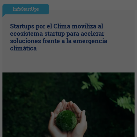
InfoStartUps
Startups por el Clima moviliza al
ecosistema startup para acelerar
soluciones frente a la emergencia
climática