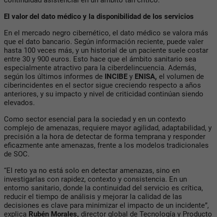
continuidad asistencial en un ámbito tan crítico.
El valor del dato médico y la disponibilidad de los servicios
En el mercado negro cibernético, el dato médico se valora más
que el dato bancario. Según información reciente, puede valer
hasta 100 veces más, y un historial de un paciente suele costar
entre 30 y 900 euros. Esto hace que el ámbito sanitario sea
especialmente atractivo para la ciberdelincuencia. Además,
según los últimos informes de
INCIBE
y
ENISA,
el volumen de
ciberincidentes en el sector sigue creciendo respecto a años
anteriores, y su impacto y nivel de criticidad continúan siendo
elevados.
Como sector esencial para la sociedad y en un contexto
complejo de amenazas, requiere mayor agilidad, adaptabilidad, y
precisión a la hora de detectar de forma temprana y responder
eficazmente ante amenazas, frente a los modelos tradicionales
de SOC.
“El reto ya no está solo en detectar amenazas, sino en
investigarlas con rapidez, contexto y consistencia. En un
entorno sanitario, donde la continuidad del servicio es crítica,
reducir el tiempo de análisis y mejorar la calidad de las
decisiones es clave para minimizar el impacto de un incidente”,
explica
Rubén Morales,
director global de Tecnología y Producto