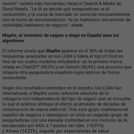
revertir", señala Iván Hernández, Head of Search & Media de
Good Rebels. "La IA ya decide qué aseguradoras ve el
consumidor, y la cuota de mercado no coincide necesariamente
con la cuota de recomendación. Ya no hablamos únicamente de
visibilidad; hablamos de negocio", añade.
Mapfre, el 'sinónimo’ de seguro a elegir en España' para los
algoritmos
El informe revela que
Mapfre
aparece en el 26% de todas las
respuestas analizadas en los LLMs y lidera el top of mind en
tres de los cuatro modelos estudiados: es la primera marca
citada en ChatGPT (45,2%) y en Gemini (40,4%), una posición que
ninguna otra aseguradora española logra replicar de forma
consistente.
Según los resultados obtenidos en el estudio, los LLMs han
internalizado a Mapfre como referente absoluto de la
categoría con independencia del tipo de seguro que se consulte,
lo que el análisis atribuye al efecto acumulado de décadas de
construcción de marca editorial. Tras este grupo multinacional
español de seguros y reaseguros se sitúa un segundo grupo de
aseguradoras con una elevada visibilidad en los motores de IA,
encabezado por AXA, a 7 puntos del líder, (18,91%)
y Allianz (14,22%), seguido por especialistas de salud