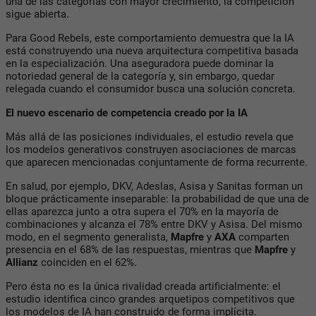
una de las categorías con mayor crecimiento, la competición
sigue abierta.
Para Good Rebels, este comportamiento demuestra que la IA
está construyendo una nueva arquitectura competitiva basada
en la especialización. Una aseguradora puede dominar la
notoriedad general de la categoría y, sin embargo, quedar
relegada cuando el consumidor busca una solución concreta.
El nuevo escenario de competencia creado por la IA
Más allá de las posiciones individuales, el estudio revela que
los modelos generativos construyen asociaciones de marcas
que aparecen mencionadas conjuntamente de forma recurrente.
En salud, por ejemplo, DKV, Adeslas, Asisa y Sanitas forman un
bloque prácticamente inseparable: la probabilidad de que una de
ellas aparezca junto a otra supera el 70% en la mayoría de
combinaciones y alcanza el 78% entre DKV y Asisa. Del mismo
modo, en el segmento generalista,
Mapfre
y
AXA
comparten
presencia en el 68% de las respuestas, mientras que
Mapfre
y
Allianz
coinciden en el 62%.
Pero ésta no es la única rivalidad creada artificialmente: el
estudio identifica cinco grandes arquetipos competitivos que
los modelos de IA han construido de forma implícita.