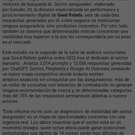
motores de búsqueda IA. Sector asegurador’, elaborado
por Estudio 34, la división especializada en performance y
posicionamiento digital de
Good Rebels
, seis de cada diez
respuestas generadas por IA sobre seguros no mencionan
ninguna aseguradora, sino productos concretos. Por otro lado,
también se observa que determinadas marcas concentran una
visibilidad muy superior a la que les correspondería por su peso
en el mercado.
Este estudio es el segundo de la serie de análisis sectoriales
que Good Rebels publica sobre GEO, tras el dedicado al sector
bancario. Analiza 3.014 prompts y 12.056 respuestas generadas
por ChatGPT, Gemini, Perplexity y Google AI Overview, revelando
un nuevo mapa competitivo donde todavía existen
amplios espacios sin conquistar por las aseguradoras: más de
un millar de consultas con intención de contratación no generan
ninguna recomendación de marca y, en determinadas categorías,
más del 75% de las respuestas permanecen abiertas a nuevos
actores.
"Este informe no es solo un diagnóstico de visibilidad del sector
asegurador; es un mapa de oportunidades concretas con una
urgencia real. Los datos muestran que el sector está en un
momento bisagra: quien actúe ahora puede ganar posiciones
estructurales que dentro de 18 meses serán muy difíciles de