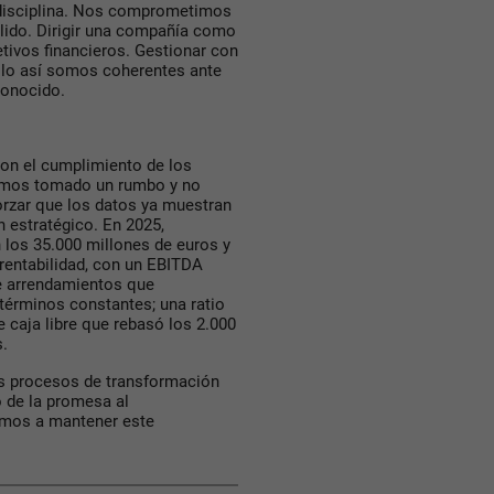
n disciplina. Nos comprometimos
plido. Dirigir una compañía como
etivos financieros. Gestionar con
Solo así somos coherentes ante
conocido.
con el cumplimiento de los
Hemos tomado un rumbo y no
orzar que los datos ya muestran
n estratégico. En 2025,
los 35.000 millones de euros y
rentabilidad, con un EBITDA
de arrendamientos que
términos constantes; una ratio
e caja libre que rebasó los 2.000
s.
os procesos de transformación
 de la promesa al
amos a mantener este