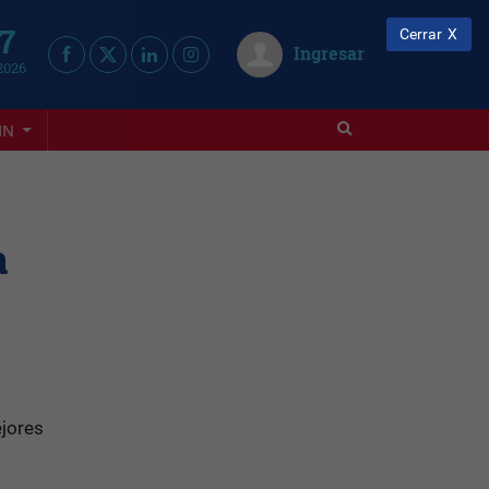
 7
Cerrar
Ingresar
2026
IN
a
ejores