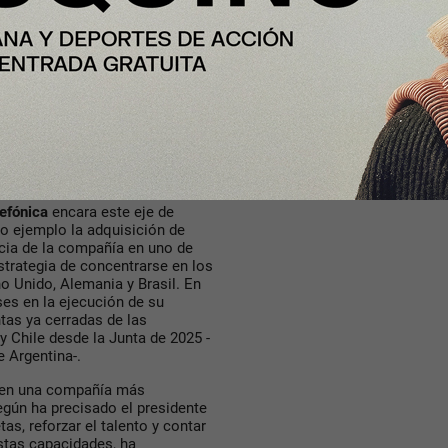
nco ejes. El
primero
se
eo. “Europa necesita operadores
iciente, con visión estratégica”,
io de inestabilidad geopolítica
solidación del sector en Europa
cnológica europea”. “La
, reduce la inversión y dificulta
 es de tres. No es solo China y
o. “Telefónica quiere formar
efónica
encara este eje de
o ejemplo la adquisición de
cia de la compañía en uno de
trategia de concentrarse en los
o Unido, Alemania y Brasil. En
ses en la ejecución de su
tas ya cerradas de las
 Chile desde la Junta de 2025 -
e Argentina-.
en una compañía más
egún ha precisado el presidente
as, reforzar el talento y contar
stas capacidades, ha