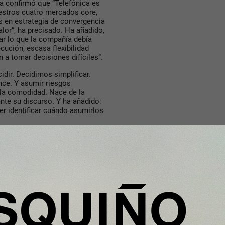
a confirmó que “Telefónica es
uestros cuatro mercados core,
s en estrategia de convergencia
lor”, ha precisado. Ha añadido,
car lo que la compañía debía
ecución, escasa flexibilidad
n a tomar decisiones difíciles”.
idir. Decidimos simplificar.
nce. Y asumir riesgos
 la comodidad. Nace de la
ante su discurso. Y ha añadido:
er identificar cuándo asumirlos
 y futuros de la compañía. “En
la mejor forma de acceso de los
ogías digitales. Ser una de las
s mejores telcos del mundo en
ñía de forma integral”, ha