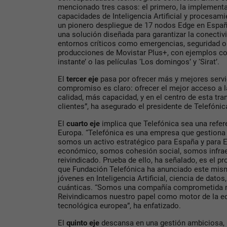
mencionado tres casos: el primero, la implement
capacidades de Inteligencia Artificial y procesami
un pionero despliegue de 17 nodos Edge en España
una solución diseñada para garantizar la conectivid
entornos críticos como emergencias, seguridad o d
producciones de Movistar Plus+, con ejemplos co
instante’ o las películas ‘Los domingos’ y ‘Sirat’.
El
tercer eje
pasa por ofrecer más y mejores servic
compromiso es claro: ofrecer el mejor acceso a l
calidad, más capacidad, y en el centro de esta tr
clientes”, ha asegurado el presidente de Telefónic
El
cuarto eje
implica que Telefónica sea una refer
Europa. “Telefónica es una empresa que gestiona 
somos un activo estratégico para España y para
económico, somos cohesión social, somos infraest
reivindicado. Prueba de ello, ha señalado, es el 
que Fundación Telefónica ha anunciado este mis
jóvenes en Inteligencia Artificial, ciencia de dato
cuánticas. “Somos una compañía comprometida m
Reivindicamos nuestro papel como motor de la e
tecnológica europea”, ha enfatizado.
El
quinto eje
descansa en una gestión ambiciosa, r