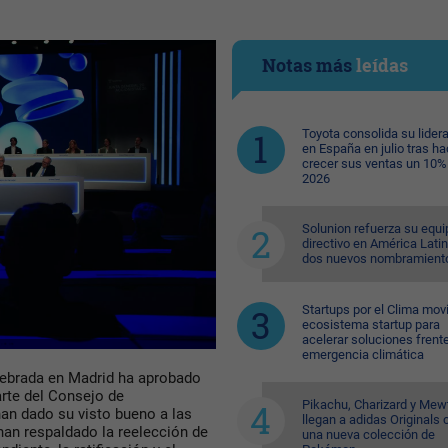
Notas más
leídas
Toyota consolida su lider
en España en julio tras ha
crecer sus ventas un 10%
2026
Solunion refuerza su equi
directivo en América Lati
dos nuevos nombramient
Startups por el Clima movi
ecosistema startup para
acelerar soluciones frente
emergencia climática
lebrada en Madrid ha aprobado
rte del Consejo de
Pikachu, Charizard y Me
an dado su visto bueno a las
llegan a adidas Originals 
han respaldado la reelección de
una nueva colección de