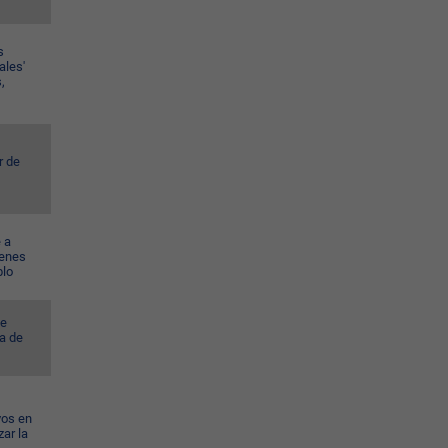
s
ales'
,
r de
 a
venes
blo
ye
a de
vos en
ar la