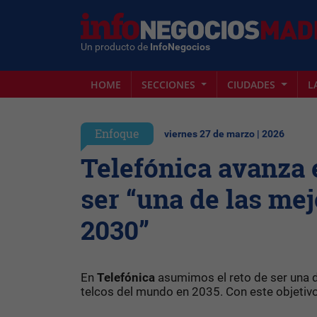
Un producto de
InfoNegocios
HOME
SECCIONES
CIUDADES
L
Enfoque
viernes 27 de marzo | 2026
Telefónica avanza 
ser “una de las me
2030”
En
Telefónica
asumimos el reto de ser una d
telcos del mundo en 2035. Con este objetiv