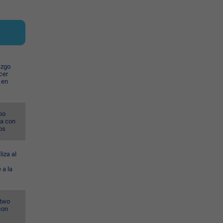
azgo
cer
 en
po
na con
os
liza al
 a la
wtwo
con