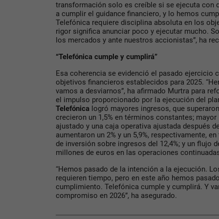
transformación solo es creíble si se ejecuta co
a cumplir el guidance financiero, y lo hemos cum
Telefónica requiere disciplina absoluta en los obj
rigor significa anunciar poco y ejecutar mucho. 
los mercados y ante nuestros accionistas”, ha re
“Telefónica cumple y cumplirá”
Esa coherencia se evidenció el pasado ejercicio 
objetivos financieros establecidos para 2025. “
vamos a desviarnos”, ha afirmado Murtra para ref
el impulso proporcionado por la ejecución del pla
Telefónica
logró mayores ingresos, que superaron 
crecieron un 1,5% en términos constantes; mayor 
ajustado y una caja operativa ajustada después 
aumentaron un 2% y un 5,9%, respectivamente, en 
de inversión sobre ingresos del 12,4%; y un flujo d
millones de euros en las operaciones continuada
“Hemos pasado de la intención a la ejecución. L
requieren tiempo, pero en este año hemos pasado
cumplimiento. Telefónica cumple y cumplirá. Y v
compromiso en 2026”, ha asegurado.