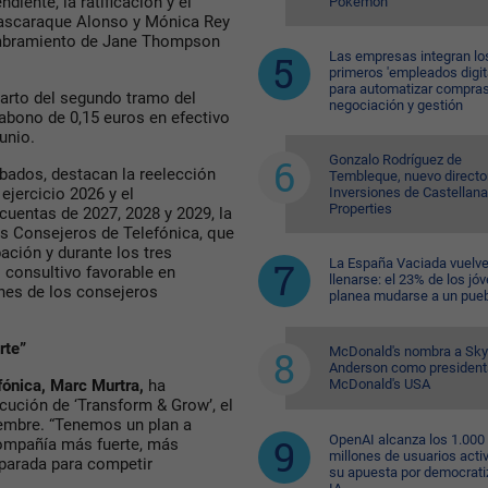
iente, la ratificación y el
Pokémon
ascaraque Alonso y Mónica Rey
mbramiento de Jane Thompson
Las empresas integran lo
primeros 'empleados digit
para automatizar compras
parto del segundo tramo del
negociación y gestión
 abono de 0,15 euros en efectivo
unio.
Gonzalo Rodríguez de
obados, destacan la reelección
Tembleque, nuevo directo
Inversiones de Castellana
jercicio 2026 y el
Properties
cuentas de 2027, 2028 y 2029, la
os Consejeros de Telefónica, que
ación y durante los tres
La España Vaciada vuelve
o consultivo favorable en
llenarse: el 23% de los jó
nes de los consejeros
planea mudarse a un pue
rte”
McDonald's nombra a Sk
Anderson como president
McDonald's USA
fónica, Marc Murtra,
ha
cución de ‘Transform & Grow’, el
embre. “Tenemos un plan a
OpenAI alcanza los 1.000
ompañía más fuerte, más
millones de usuarios acti
eparada para competir
su apuesta por democratiz