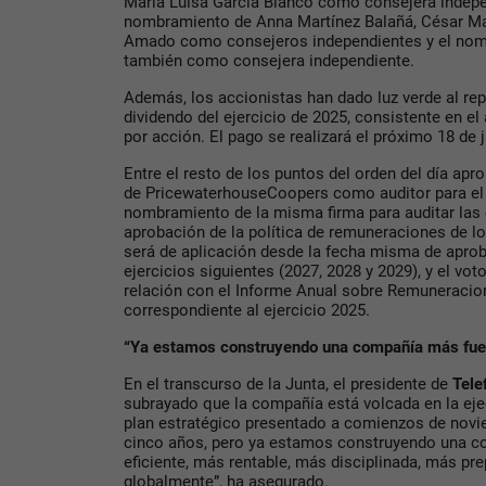
María Luisa García Blanco como consejera independ
nombramiento de Anna Martínez Balañá, César M
Amado como consejeros independientes y el no
también como consejera independiente.
Además, los accionistas han dado luz verde al re
dividendo del ejercicio de 2025, consistente en el
por acción. El pago se realizará el próximo 18 de j
Entre el resto de los puntos del orden del día apr
de PricewaterhouseCoopers como auditor para el e
nombramiento de la misma firma para auditar las 
aprobación de la política de remuneraciones de l
será de aplicación desde la fecha misma de aprob
ejercicios siguientes (2027, 2028 y 2029), y el vot
relación con el Informe Anual sobre Remuneracio
correspondiente al ejercicio 2025.
“Ya estamos construyendo una compañía más fue
En el transcurso de la Junta, el presidente de
Tele
subrayado que la compañía está volcada en la eje
plan estratégico presentado a comienzos de novi
cinco años, pero ya estamos construyendo una c
eficiente, más rentable, más disciplinada, más pr
globalmente”, ha asegurado.