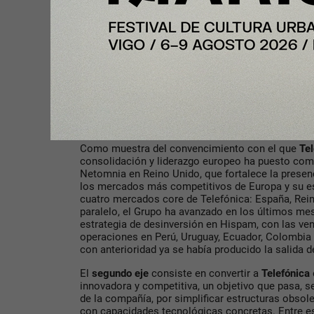
Ese objetivo y esa transformación se apoyan en ci
enmarca en la consolidación y el liderazgo europ
fuertes, con capacidad de inversión, con escala suf
ha expuesto, para añadir: “En el creciente escenar
en el que vivimos, defendemos con firmeza la con
como condición necesaria para crear soberanía te
fragmentación del mercado europeo limita la escala
la innovación. El mundo tecnológico no es de dos,
Estados Unidos, es también Europa”, ha demandad
parte de esta respuesta europea”, ha subrayado.
Como muestra del convencimiento con el que
Tel
consolidación y liderazgo europeo ha puesto com
Netomnia en Reino Unido, que fortalece la presen
los mercados más competitivos de Europa y su es
cuatro mercados core de Telefónica: España, Rein
paralelo, el Grupo ha avanzado en los últimos me
estrategia de desinversión en Hispam, con las ven
operaciones en Perú, Uruguay, Ecuador, Colombia y
con anterioridad ya se había producido la salida d
El
segundo eje
consiste en convertir a
Telefónica
innovadora y competitiva, un objetivo que pasa, s
de la compañía, por simplificar estructuras obsolet
con capacidades tecnológicas concretas. Entre e