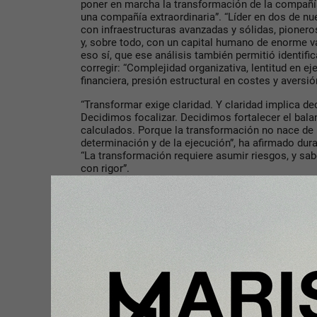
poner en marcha la transformación de la compañí
una compañía extraordinaria”. “Líder en dos de n
con infraestructuras avanzadas y sólidas, pionero
y, sobre todo, con un capital humano de enorme va
eso sí, que ese análisis también permitió identifi
corregir: “Complejidad organizativa, lentitud en ej
financiera, presión estructural en costes y aversió
“Transformar exige claridad. Y claridad implica dec
Decidimos focalizar. Decidimos fortalecer el bala
calculados. Porque la transformación no nace de
determinación y de la ejecución”, ha afirmado dur
“La transformación requiere asumir riesgos, y sab
con rigor”.
Cinco ejes fundamentales
Esta transformación nutre los objetivos presentes
Telefónica asumimos el reto indiscutible de ser 
ciudadanos, empresas e instituciones a las tecnol
mejores telcos de Europa en 2030 y ser una de la
2035.
Con este objetivo, queremos transformar la compa
defendido.