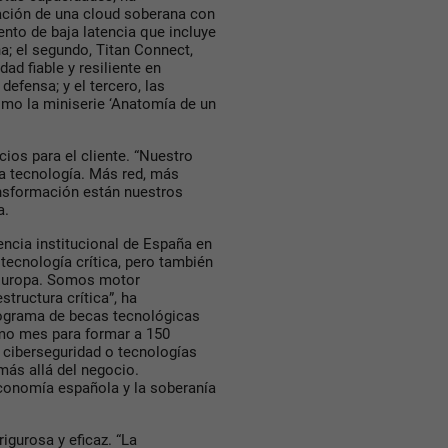
ación de una cloud soberana con
ento de baja latencia que incluye
; el segundo, Titan Connect,
ad fiable y resiliente en
efensa; y el tercero, las
mo la miniserie ‘Anatomía de un
ios para el cliente. “Nuestro
a tecnología. Más red, más
ansformación están nuestros
a.
encia institucional de España en
tecnología crítica, pero también
 Europa. Somos motor
ructura crítica”, ha
programa de becas tecnológicas
mo mes para formar a 150
s, ciberseguridad o tecnologías
ás allá del negocio.
conomía española y la soberanía
igurosa y eficaz. “La