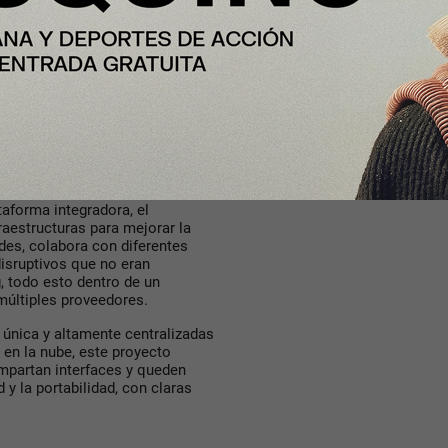
 ofrecerá la próxima generación
 4.0, conducción asistida,
 o gemelos digitales, entre
 de transformación digital de la
a de aplicaciones y casos de
o diferentes segmentos para la
objetivos del proyecto Open
taforma integradora, el
fraestructuras para mejorar la
ades, colabora con diferentes
isruptivos que no eran
, todo esto dentro de un
múltiples proveedores.
 única y altamente centralizadas
 en la nube, este proyecto
mpartan interfaces y queden
 y la portabilidad, con claras