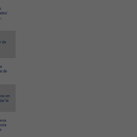
s
ales'
,
r de
ye
a de
vos en
ar la
ueva
esta
s