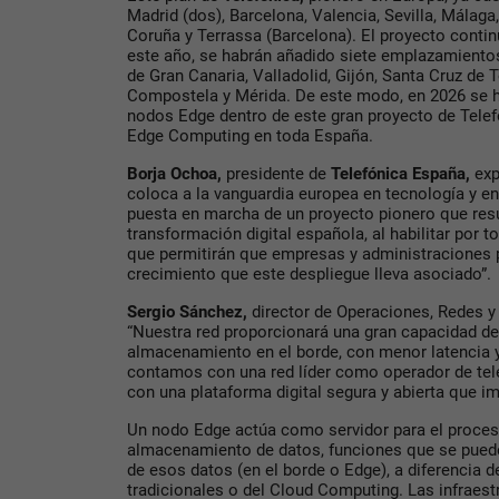
Madrid (dos), Barcelona, Valencia, Sevilla, Málaga
Coruña y Terrassa (Barcelona). El proyecto continú
este año, se habrán añadido siete emplazamiento
de Gran Canaria, Valladolid, Gijón, Santa Cruz de 
Compostela y Mérida. De este modo, en 2026 se ha
nodos Edge dentro de este gran proyecto de Telef
Edge Computing en toda España.
Borja Ochoa,
presidente de
Telefónica España,
exp
coloca a la vanguardia europea en tecnología y en
puesta en marcha de un proyecto pionero que resul
transformación digital española, al habilitar por to
que permitirán que empresas y administraciones p
crecimiento que este despliegue lleva asociado”.
Sergio Sánchez,
director de Operaciones, Redes y
“Nuestra red proporcionará una gran capacidad d
almacenamiento en el borde, con menor latencia y
contamos con una red líder como operador de te
con una plataforma digital segura y abierta que im
Un nodo Edge actúa como servidor para el procesa
almacenamiento de datos, funciones que se puede
de esos datos (en el borde o Edge), a diferencia d
tradicionales o del Cloud Computing. Las infraest