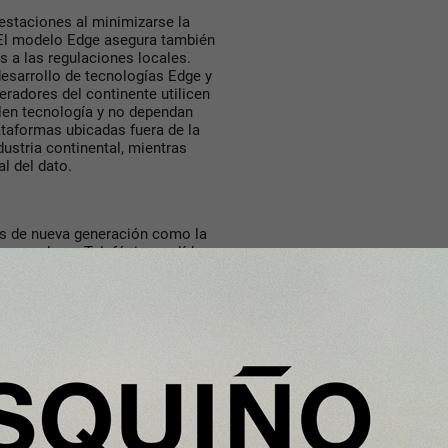
estaciones al minimizarse la
. El modelo Edge asegura también
 a las regulaciones locales.
esarrollo de tecnologías Edge y
eradores del continente utilicen
llen tecnología y no dependan
taformas ubicadas fuera de la
dustria continental, mientras
al del dato.
es de nueva generación como la
ue en el que Telefónica es líder.
las capacidades de la fibra
ado en España un proceso
a red de FTTH está presente en
I). En cuanto a la tecnología
e la población de España.
como por la gran capilaridad de
as a una infraestructura sobre la
 hardware para ofrecer servicios