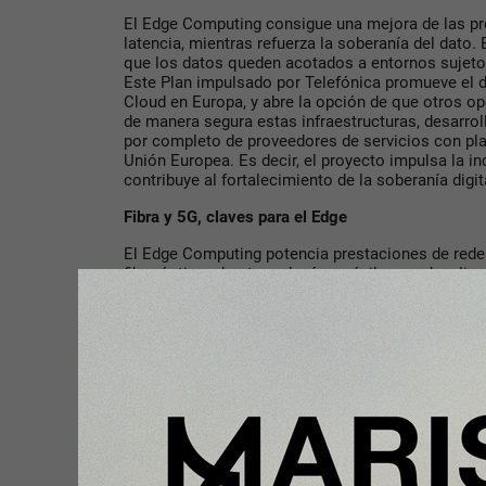
El Edge Computing consigue una mejora de las pr
latencia, mientras refuerza la soberanía del dato
que los datos queden acotados a entornos sujetos
Este Plan impulsado por Telefónica promueve el d
Cloud en Europa, y abre la opción de que otros op
de manera segura estas infraestructuras, desarro
por completo de proveedores de servicios con pla
Unión Europea. Es decir, el proyecto impulsa la in
contribuye al fortalecimiento de la soberanía digit
Fibra y 5G, claves para el Edge
El Edge Computing potencia prestaciones de red
fibra óptica y las tecnologías móviles, un desplieg
El Plan Edge se complementa a la perfección con 
óptica y del 5G de Telefónica, que ha protagoniz
pionero de cierre de la red fija de cobre y con un
más de 31 millones de Unidades Inmobiliarias (UUI
móvil 5G, ya está disponible para cerca del 95% d
Telefónica sobresale tanto por su alta cobertura 
su red, presente en zonas urbanas y rurales, graci
que el Plan Edge integra tecnología de software y
de comunicación y digitales.