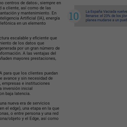
mo centros de datos-, siempre en
 a cliente, así como de las
La España Vaciada vuelve
lantación y mantenimiento. En
llenarse: el 23% de los jó
ligencia Artificial (IA), energía
planea mudarse a un pue
Telefónica en un elemento
ctura escalable y eficiente que
miento de los datos que
 generada por un gran número de
información. A las ventajas del
e añaden mayores prestaciones,
A para que los clientes puedan
ue avance y sin necesidad de
í, empresas e instituciones
inversión inicial
n baja latencia.
una nueva era de servicios
en el edge), una etapa en la que
onas, o entre persona y una red
sona/objeto y el Edge, así como