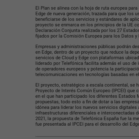
El Plan se alinea con la hoja de ruta europea para 
Edge de nueva generación, trazada para que los u
beneficiarse de los servicios y estándares de apl
proyecto se enmarca en los principios de la UE com
Declaración Conjunta realizada por los 27 Estado
fijados por la Comisión Europea para los Datos y l
Empresas y administraciones públicas podrán des
en Edge, dentro de un proyecto que reduce la de
servicios de Cloud y Edge con plataformas ubicada
liderado por Telefónica facilita además el uso de 
de operadores europeos y potencia la participació
telecomunicaciones en tecnologías basadas en el
El proyecto, estratégico a escala continental, se 
Proyecto de Interés Común Europeo (IPCEI) que c
en el que han participado los diferentes Estado
propuestas, todo esto a fin de dotar a las empre
idónea para liderar los nuevos servicios digitales
infraestructuras diferenciales e interconectadas
2021, la propuesta de Telefónica España fue la mej
fue presentada al IPCEI para el desarrollo del Ed