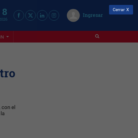
 8
Cerrar
Ingresar
2026
IN
tro
 con el
la