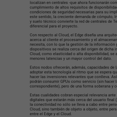
localizan en centrales -que ahora funcionarán co
cumplimiento de altos requisitos de disponibilidad
condiciones de seguridad necesarias para su imp
este sentido, la creciente demanda de cómputo, Inte
y suelo técnico convierte la red de centrales de 
diferencial para el proyecto.
Con respecto al Cloud, el Edge diseña una arquite
acerca al cliente el procesamiento y el almacena
necesita, con lo que la gestión de la información
dispositivos se realiza cerca del origen de dicha 
Cloud, como elasticidad o alta disponibilidad, s
menores latencias y un mayor control del dato.
Estos nodos ofrecerán, además, capacidades de I
adoptar esta tecnología al ritmo que se espera q
hacer las inversiones relevantes que conlleva. As
podrán consumir GPUs como servicio (sin hacer la 
correspondiente), pero de una forma soberana y co
Estas cualidades cobran especial relevancia ante 
digitales que estarán más cerca del usuario final (
la conectividad no sólo se lleva a cabo entre pers
Cloud, sino también de objeto a objeto, entre per
entre el Edge y el Cloud.