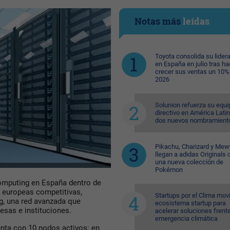
Notas más
leídas
Toyota consolida su lider
en España en julio tras ha
crecer sus ventas un 10%
2026
Solunion refuerza su equi
directivo en América Lati
dos nuevos nombramient
Pikachu, Charizard y Me
llegan a adidas Originals 
una nueva colección de
Pokémon
mputing en España dentro de
s europeas competitivas,
Startups por el Clima movi
g, una red avanzada que
ecosistema startup para
resas e instituciones.
acelerar soluciones frente
emergencia climática
nta con 10 nodos activos: en