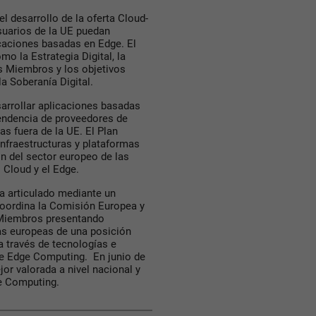
el desarrollo de la oferta Cloud-
suarios de la UE puedan
icaciones basadas en Edge. El
o la Estrategia Digital, la
s Miembros y los objetivos
a Soberanía Digital.
arrollar aplicaciones basadas
pendencia de proveedores de
s fuera de la UE. El Plan
infraestructuras y plataformas
n del sector europeo de las
 Cloud y el Edge.
ha articulado mediante un
oordina la Comisión Europea y
s Miembros presentando
sas europeas de una posición
 a través de tecnologías e
 de Edge Computing. En junio de
or valorada a nivel nacional y
ge Computing.