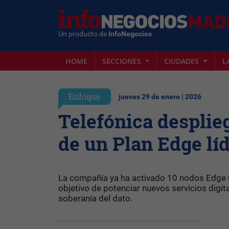
Un producto de
InfoNegocios
HOME
SECCIONES
CIUDADES
L
Enfoque
jueves 29 de enero | 2026
Telefónica desplie
de un Plan Edge lí
La compañía ya ha activado 10 nodos Edge C
objetivo de potenciar nuevos servicios digit
soberanía del dato.