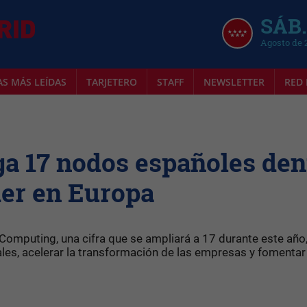
SÁB.
Agosto de 
AS MÁS LEÍDAS
TARJETERO
STAFF
NEWSLETTER
RED 
ga 17 nodos españoles den
der en Europa
omputing, una cifra que se ampliará a 17 durante este año,
ales, acelerar la transformación de las empresas y fomentar 