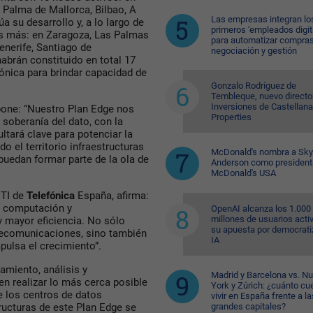
, Palma de Mallorca, Bilbao, A
Las empresas integran lo
a su desarrollo y, a lo largo de
primeros 'empleados digit
s más: en Zaragoza, Las Palmas
para automatizar compras
Tenerife, Santiago de
negociación y gestión
brán constituido en total 17
ónica para brindar capacidad de
Gonzalo Rodríguez de
Tembleque, nuevo directo
Inversiones de Castellana
one: “Nuestro Plan Edge nos
Properties
 soberanía del dato, con la
tará clave para potenciar la
do el territorio infraestructuras
McDonald's nombra a Sk
uedan formar parte de la ola de
Anderson como president
McDonald's USA
 TI de
Telefónica
España, afirma:
e computación y
OpenAI alcanza los 1.000
millones de usuarios acti
 mayor eficiencia. No sólo
su apuesta por democratiz
lecomunicaciones, sino también
IA
pulsa el crecimiento”.
miento, análisis y
Madrid y Barcelona vs. N
n realizar lo más cerca posible
York y Zúrich: ¿cuánto cu
e los centros de datos
vivir en España frente a la
grandes capitales?
ructuras de este Plan Edge se