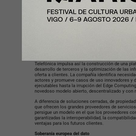
Junto con la fibra FTTH y la red móvil 5G, el Edge
de servicios avanzados, pertenecientes a industria
logística, puertos, retail, comunicaciones masivas
otros, servicios que harán posible una próxima ola
industria y la sociedad.
El Edge Computing encaja con el nuevo ecosistem
uso novedosos que actualmente están demandand
transformación digital, incluidas las APIs en los 
Gateway.
Telefónica impulsa así la construcción de una pla
desarrollo de terceros y la optimización de las in
oferta a clientes. La compañía identifica necesid
actores y promueve casos de uso innovadores y d
ejecutables hasta la irrupción del Edge Computing
novedoso modelo abierto, descentralizado y con 
A diferencia de soluciones cerradas, de propiedad
que ofrecen los grandes proveedores de servicios
persigue un modelo en el que los proveedores co
garantizadas la interoperabilidad, la compatibilidad
ventajas para los futuros clientes.
Soberanía europea del dato