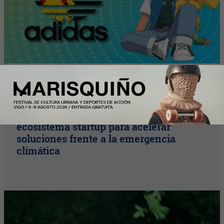
InfoStartUps
Startups por el Clima moviliza al
ecosistema startup para acelerar
soluciones frente a la emergencia
climática