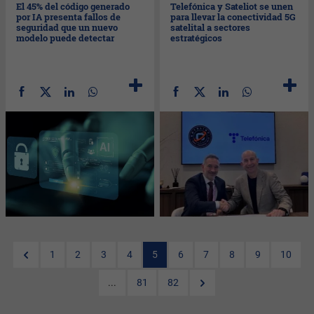
El 45% del código generado
Telefónica y Sateliot se unen
por IA presenta fallos de
para llevar la conectividad 5G
seguridad que un nuevo
satelital a sectores
modelo puede detectar
estratégicos
1
2
3
4
5
6
7
8
9
10
...
81
82