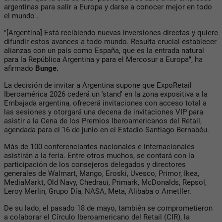
argentinas para salir a Europa y darse a conocer mejor en todo
el mundo".
"[Argentina] Está recibiendo nuevas inversiones directas y quiere
difundir estos avances a todo mundo. Resulta crucial establecer
alianzas con un país como España, que es la entrada natural
para la República Argentina y para el Mercosur a Europa", ha
afirmado
Bunge.
La decisión de invitar a Argentina supone que ExpoRetail
Iberoamérica 2026 cederá un 'stand' en la zona expositiva a la
Embajada argentina, ofrecerá invitaciones con acceso total a
las sesiones y otorgará una decena de invitaciones VIP para
asistir a la Cena de los Premios Iberoamericanos del Retail,
agendada para el 16 de junio en el Estadio Santiago Bernabéu.
Más de 100 conferenciantes nacionales e internacionales
asistirán a la feria. Entre otros muchos, se contará con la
participación de los consejeros delegados y directores
generales de Walmart, Mango, Eroski, Uvesco, Primor, Ikea,
MediaMarkt, Old Navy, Chedraui, Primark, McDonalds, Repsol,
Leroy Merlin, Grupo Día, NASA, Meta, Alibaba o Ametller.
De su lado, el pasado 18 de mayo, también se comprometieron
a colaborar el Círculo Iberoamericano del Retail (CIR), la