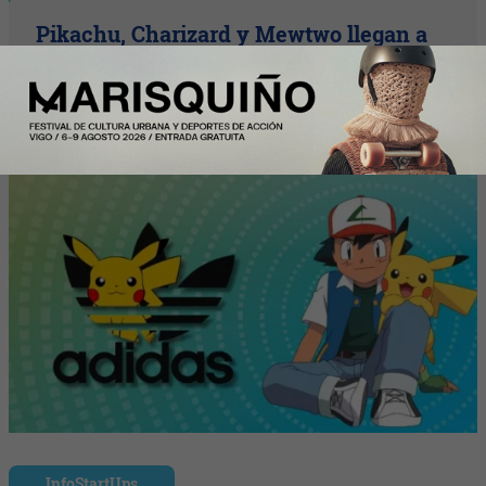
Pikachu, Charizard y Mewtwo llegan a
adidas Originals con una nueva
colección de Pokémon
InfoStartUps