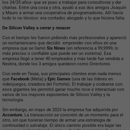
los 24/25 años- que se puso a trabajar para consultoras y dar
charlas. Entre una cosa y otra, ayudó a sus dos amigos Joaquín
y Mauro a armar una cooperativa de programadores. Allí hacía
todo lo no técnico: era contador, abogado y lo que hiciera falta.
De Silicon Valley a cerrar y renacer
Con el tiempo les fueron pidiendo más profesionales y apareció
un nortamericano que decidió emprender con ellos en una
empresa que se llamó
Six Nines
(en referencia a 99,9999, lo
más preciso o confiable que puede ser un sistema). Esa
empresa llegó a tener 40 empleados y más tarde fue vendida a
Nextira, donde los 3 amigos quedaron como Directores.
Con sede en Texas, sus principales clientes eran nada menos
que
Facebook
(Meta) y
Epic Games
(una de las líderes en
videojuegos, creadora del Fortnite). El trabajar y codearse con
esos gigantes les permitió ganar mucho roce e interactuar con
varios de los mayores exponentes de Silicon Valley y la
tecnología.
Sin embargo, en mayo de 2023 la empresa fue adquirida por
Accenture.
La transacción se concretó de un momento para el
otro, sin que tuvieran tiempo de armar una estrategia de
continuidad o salvataje. El único camino posible era bajar las