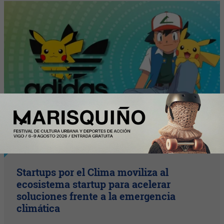
InfoStartUps
Startups por el Clima moviliza al
ecosistema startup para acelerar
soluciones frente a la emergencia
climática