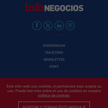
SUGERENCIAS
TARJETERO
NEWSLETTER
STAFF
Éste sitio web usa cookies, si permanece aquí acepta su
uso. Puede leer más sobre el uso de cookies en nuestra
Infonegocios 2026
| INFONEGOCIOS S.A. · CUIT: 30710438486 |
política de cookies
.
Políticas de Privacidad
|
Protección de datos personales
|
Editor:
Iñigo Biain
ACEPTAR Y CERRAR ÉSTE MENSAJE
Este sitio esta protegido por Google reCAPTCHA y con
Políticas de