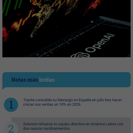
Notas más
leídas
Toyota consolida su liderazgo en España en julio tras hacer
crecer sus ventas un 10% en 2026
Solunion refuerza su equipo directivo en América Latina con
dos nuevos nombramientos