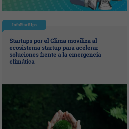
InfoStartUps
Startups por el Clima moviliza al
ecosistema startup para acelerar
soluciones frente a la emergencia
climática