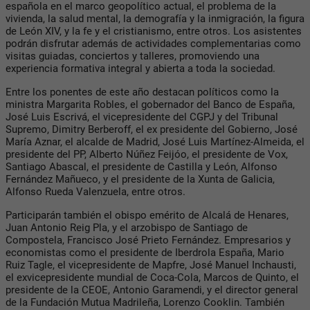
española en el marco geopolítico actual, el problema de la
vivienda, la salud mental, la demografía y la inmigración, la figura
de León XIV, y la fe y el cristianismo, entre otros. Los asistentes
podrán disfrutar además de actividades complementarias como
visitas guiadas, conciertos y talleres, promoviendo una
experiencia formativa integral y abierta a toda la sociedad.
Entre los ponentes de este año destacan políticos como la
ministra Margarita Robles, el gobernador del Banco de España,
José Luis Escrivá, el vicepresidente del CGPJ y del Tribunal
Supremo, Dimitry Berberoff, el ex presidente del Gobierno, José
María Aznar, el alcalde de Madrid, José Luis Martínez-Almeida, el
presidente del PP, Alberto Núñez Feijóo, el presidente de Vox,
Santiago Abascal, el presidente de Castilla y León, Alfonso
Fernández Mañueco, y el presidente de la Xunta de Galicia,
Alfonso Rueda Valenzuela, entre otros.
Participarán también el obispo emérito de Alcalá de Henares,
Juan Antonio Reig Pla, y el arzobispo de Santiago de
Compostela, Francisco José Prieto Fernández. Empresarios y
economistas como el presidente de Iberdrola España, Mario
Ruiz Tagle, el vicepresidente de Mapfre, José Manuel Inchausti,
el exvicepresidente mundial de Coca-Cola, Marcos de Quinto, el
presidente de la CEOE, Antonio Garamendi, y el director general
de la Fundación Mutua Madrileña, Lorenzo Cooklin. También