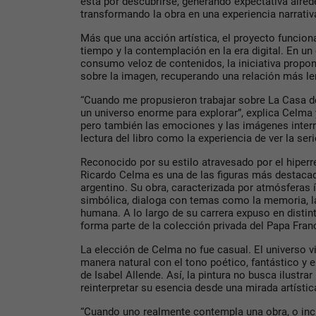
está por descubrirse, generando expectativa alrede
transformando la obra en una experiencia narrativa
Más que una acción artística, el proyecto funcion
tiempo y la contemplación en la era digital. En un
consumo veloz de contenidos, la iniciativa propon
sobre la imagen, recuperando una relación más len
“Cuando me propusieron trabajar sobre La Casa de
un universo enorme para explorar”, explica Celma
pero también las emociones y las imágenes inter
lectura del libro como la experiencia de ver la seri
Reconocido por su estilo atravesado por el hiperr
Ricardo Celma es una de las figuras más destaca
argentino. Su obra, caracterizada por atmósferas 
simbólica, dialoga con temas como la memoria, la 
humana. A lo largo de su carrera expuso en distin
forma parte de la colección privada del Papa Fran
La elección de Celma no fue casual. El universo vi
manera natural con el tono poético, fantástico y 
de Isabel Allende. Así, la pintura no busca ilustrar 
reinterpretar su esencia desde una mirada artístic
“Cuando uno realmente contempla una obra, o inclu