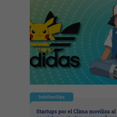
InfoStartUps
Startups por el Clima moviliza al