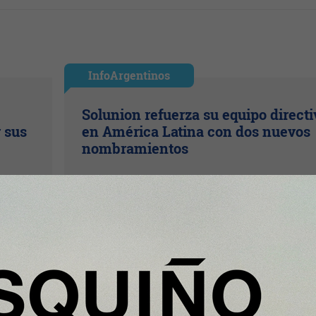
InfoArgentinos
Solunion refuerza su equipo directi
r sus
en América Latina con dos nuevos
nombramientos