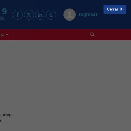
 9
Cerrar
Ingresar
026
IN
 nueva
e.