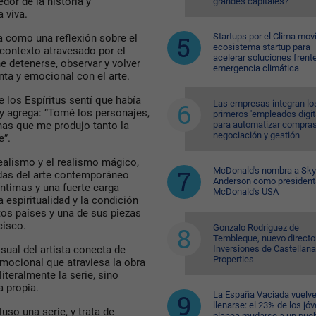
dor de la historia y
grandes capitales?
 viva.
Startups por el Clima movi
a como una reflexión sobre el
ecosistema startup para
 contexto atravesado por el
acelerar soluciones frente
e detenerse, observar y volver
emergencia climática
ta y emocional con el arte.
 los Espíritus sentí que había
Las empresas integran lo
 y agrega: “Tomé los personajes,
primeros 'empleados digit
para automatizar compras
nas que me produjo tanto la
negociación y gestión
e”.
ealismo y el realismo mágico,
McDonald's nombra a Sk
das del arte contemporáneo
Anderson como president
íntimas y una fuerte carga
McDonald's USA
espiritualidad y la condición
tos países y una de sus piezas
cisco.
Gonzalo Rodríguez de
Tembleque, nuevo directo
Inversiones de Castellana
sual del artista conecta de
Properties
emocional que atraviesa la obra
literalmente la serie, sino
a propia.
La España Vaciada vuelve
llenarse: el 23% de los jó
so una serie, y trata de
planea mudarse a un pue