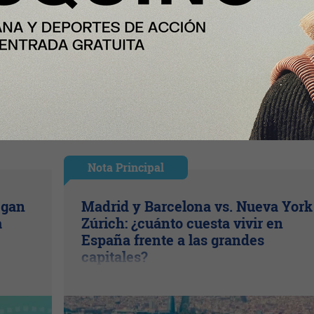
Nota Principal
egan
Madrid y Barcelona vs. Nueva York
a
Zúrich: ¿cuánto cuesta vivir en
España frente a las grandes
capitales?