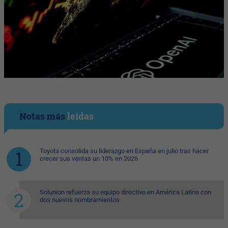
Notas más
leídas
Toyota consolida su liderazgo en España en julio tras hacer
crecer sus ventas un 10% en 2026
Solunion refuerza su equipo directivo en América Latina con
dos nuevos nombramientos