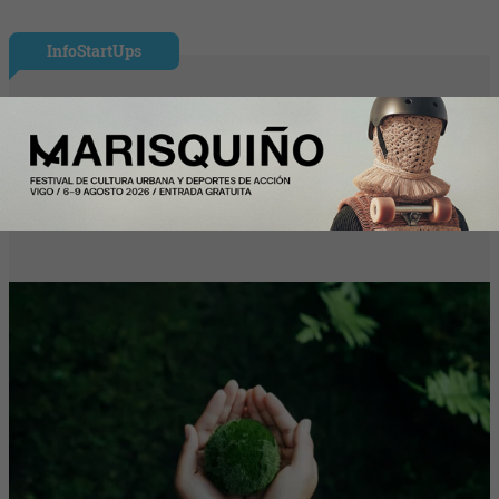
InfoStartUps
Startups por el Clima moviliza al
ecosistema startup para acelerar
soluciones frente a la emergencia
climática