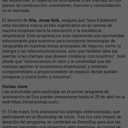
ser equity-free. El objetivo es acompañar a las startups en sus
planes de construcción, crecimiento, tracción y consolidación
en el mercado.
El director de
Eria, Josep Solé,
asegura que “para Estabanell
esta iniciativa marca un hito significativo en el camino de
nuestra empresa hacia la innovación y la excelencia
empresarial. Este programa no solo representa una oportunidad
emocionante para nosotros para incorporar tecnologías de
vanguardia en nuestras líneas principales de negocio, como la
energía y las telecomunicaciones, sino que también abre las
puertas a las startups que desean colaborar con nosotros”. Solé
añade que “reconocemos el valor y la creatividad que las
startups aportan al ecosistema empresarial, y estamos
comprometidos a proporcionarles un espacio donde puedan
prosperar y crecer junto a nosotros”.
Fechas clave
Las solicitudes para participar en el primer programa de
aceleración de Eria pueden presentarse hasta el 29 de abril en la
web https://eriainnohub.com/.
El 13 de mayo, Eria anunciará las startups seleccionadas, que
participarán en un Bootcamp de inicio. Tras los seis meses de
duración del programa, se celebrará un DemoDay para que las
startups presenten sus proyectos ante mentores, el comité de