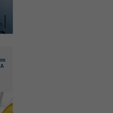
son
SA