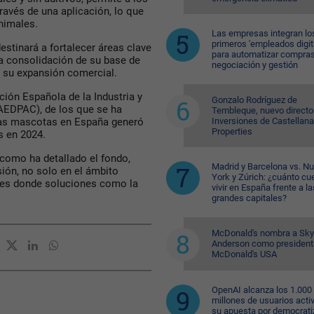
ravés de una aplicación, lo que
animales.
Las empresas integran lo
primeros 'empleados digit
estinará a fortalecer áreas clave
para automatizar compras
la consolidación de su base de
negociación y gestión
y su expansión comercial.
ión Española de la Industria y
Gonzalo Rodríguez de
AEDPAC), de los que se ha
Tembleque, nuevo directo
Inversiones de Castellana
las mascotas en España generó
Properties
s en 2024.
 como ha detallado el fondo,
Madrid y Barcelona vs. N
ión, no solo en el ámbito
York y Zúrich: ¿cuánto cu
les donde soluciones como la
vivir en España frente a la
grandes capitales?
McDonald's nombra a Sk
Anderson como president
McDonald's USA
OpenAI alcanza los 1.000
millones de usuarios acti
su apuesta por democratiz