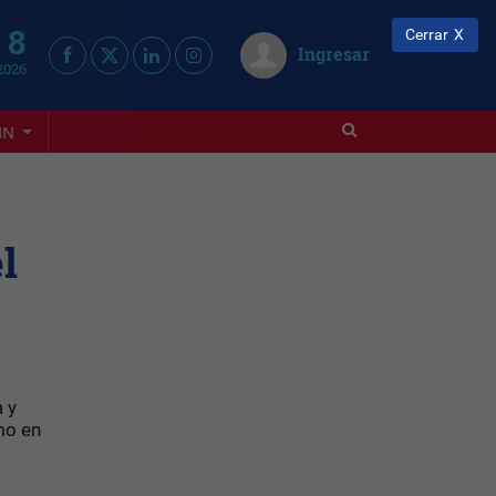
 8
Cerrar
Ingresar
2026
IN
l
 y
mo en