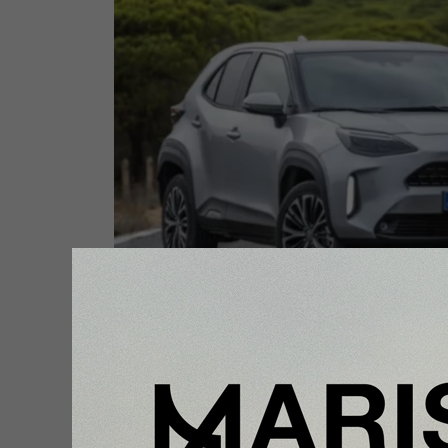
Y Además
Pikachu, Charizard y Mewtwo ll
a adidas Originals con una nuev