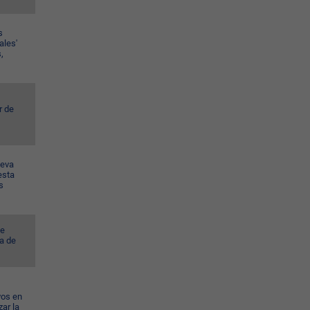
s
ales'
,
r de
ueva
esta
s
ye
a de
vos en
ar la