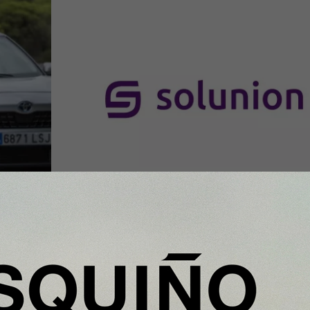
InfoStartUps
egan
Startups por el Clima moviliza al
a
ecosistema startup para acelerar