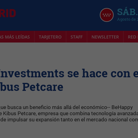
SÁB.
Agosto de 
AS MÁS LEÍDAS
TARJETERO
STAFF
NEWSLETTER
RED 
Investments se hace con e
Kibus Petcare
-que busca un beneficio más allá del económico-- BeHappy
 de Kibus Petcare, empresa que combina tecnología avanzada
vo de impulsar su expansión tanto en el mercado nacional co