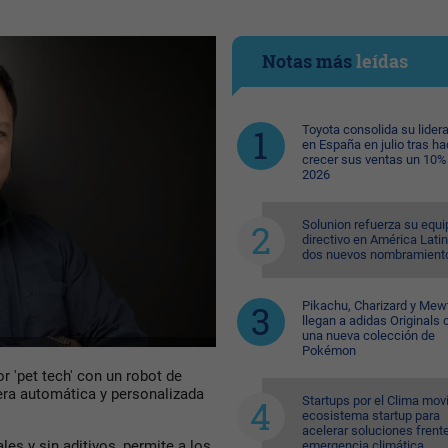
Notas más
leídas
Toyota consolida su lider
en España en julio tras ha
crecer sus ventas un 10%
2026
Solunion refuerza su equi
directivo en América Lati
dos nuevos nombramient
Pikachu, Charizard y Me
llegan a adidas Originals 
una nueva colección de
Pokémon
r 'pet tech' con un robot de
era automática y personalizada
Startups por el Clima movi
ecosistema startup para
acelerar soluciones frente
les y sin aditivos, permite a los
emergencia climática