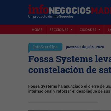
Un producto de
InfoNegocios
HOME
SECCIONES
CIUDADES
L
InfoStartUps
jueves 02 de julio | 2026
Fossa Systems leva
constelación de sat
Fossa Systems
ha anunciado el cierre de un
internacional y reforzar el despliegue de sus