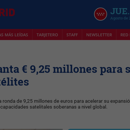
JUE.
Agosto de 
AS MÁS LEÍDAS
TARJETERO
STAFF
NEWSLETTER
RED 
nta € 9,25 millones para 
élites
a ronda de 9,25 millones de euros para acelerar su expansi
 capacidades satelitales soberanas a nivel global.