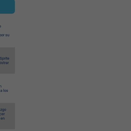
e
por su
Sprite
istrar
n
a los
azgo
cer
 en