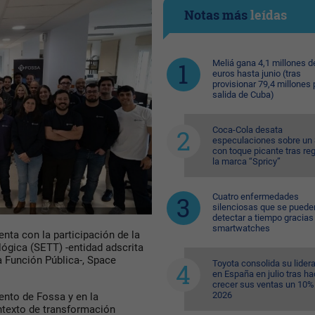
Notas más
leídas
Meliá gana 4,1 millones d
euros hasta junio (tras
provisionar 79,4 millones 
salida de Cuba)
Coca-Cola desata
especulaciones sobre un 
con toque picante tras reg
la marca “Spricy”
Cuatro enfermedades
silenciosas que se puede
detectar a tiempo gracias 
smartwatches
nta con la participación de la
ógica (SETT) -entidad adscrita
la Función Pública-, Space
Toyota consolida su lider
en España en julio tras ha
crecer sus ventas un 10%
2026
iento de Fossa y en la
ntexto de transformación