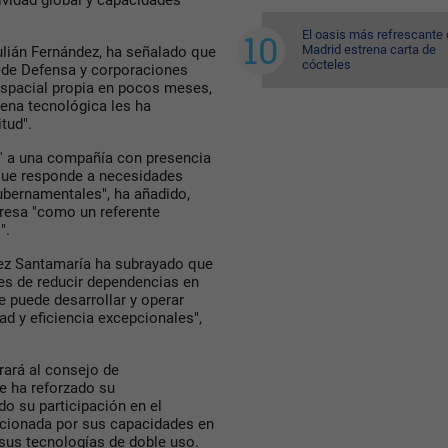
ividad global y capacidades
El oasis más refrescante
Madrid estrena carta de
ulián Fernández, ha señalado que
cócteles
s de Defensa y corporaciones
 espacial propia en pocos meses,
dena tecnológica les ha
tud".
' a una compañía con presencia
 que responde a necesidades
 gubernamentales", ha añadido,
resa "como un referente
".
ópez Santamaría ha subrayado que
s de reducir dependencias en
 puede desarrollar y operar
ad y eficiencia excepcionales",
rará al consejo de
e ha reforzado su
o su participación en el
cionada por sus capacidades en
 sus tecnologías de doble uso.