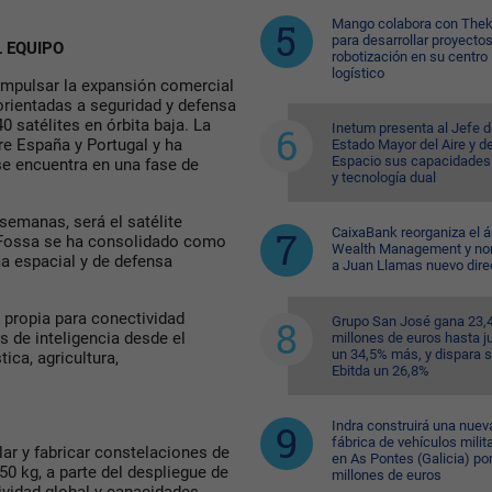
Mango colabora con Thek
para desarrollar proyecto
 EQUIPO
robotización en su centro
logístico
 impulsar la expansión comercial
orientadas a seguridad y defensa
0 satélites en órbita baja. La
Inetum presenta al Jefe d
e España y Portugal y ha
Estado Mayor del Aire y de
Espacio sus capacidades
se encuentra en una fase de
y tecnología dual
semanas, será el satélite
CaixaBank reorganiza el á
 Fossa se ha consolidado como
Wealth Management y n
a espacial y de defensa
a Juan Llamas nuevo dire
 propia para conectividad
Grupo San José gana 23,
s de inteligencia desde el
millones de euros hasta ju
un 34,5% más, y dispara 
ica, agricultura,
Ebitda un 26,8%
Indra construirá una nuev
fábrica de vehículos milit
ar y fabricar constelaciones de
en As Pontes (Galicia) po
50 kg, a parte del despliegue de
millones de euros