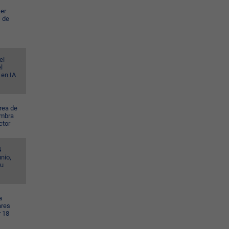
er
s de
el
l
 en IA
rea de
ombra
ctor
4
nio,
su
a
ares
r 18