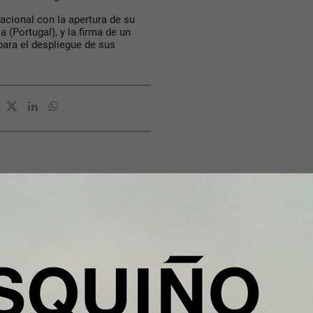
cional con la apertura de su
 (Portugal), y la firma de un
ara el despliegue de sus