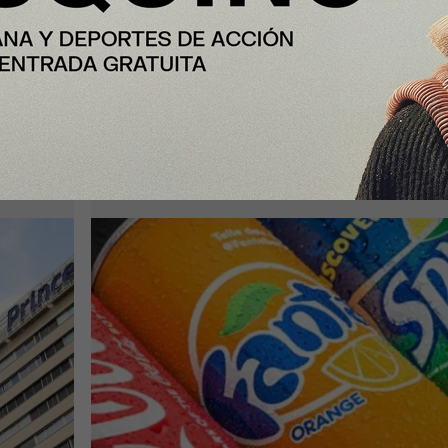
Plus
Coca-Cola desata especulaciones
sobre un Sprite con toque picante t
registrar la marca “Spricy”