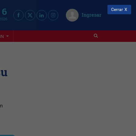
 6
Cerrar
Ingresar
2026
IN
su
ón