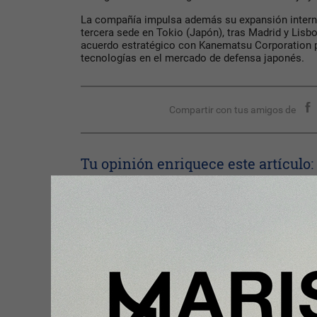
La compañía impulsa además su expansión interna
tercera sede en Tokio (Japón), tras Madrid y Lisboa
acuerdo estratégico con Kanematsu Corporation p
tecnologías en el mercado de defensa japonés.
Compartir con tus amigos de
Tu opinión enriquece este artículo:
Ingresar con Google
Te puede interesar: