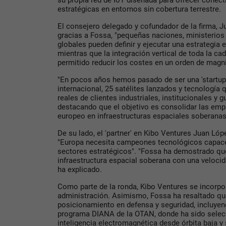
su propia red de IoT diseñada para ofrecer conect
estratégicas en entornos sin cobertura terrestre.
El consejero delegado y cofundador de la firma, J
gracias a Fossa, "pequeñas naciones, ministerio
globales pueden definir y ejecutar una estrategia
mientras que la integración vertical de toda la ca
permitido reducir los costes en un orden de magni
"En pocos años hemos pasado de ser una 'startup
internacional, 25 satélites lanzados y tecnología
reales de clientes industriales, institucionales y
destacando que el objetivo es consolidar las emp
europeo en infraestructuras espaciales soberanas
De su lado, el 'partner' en Kibo Ventures Juan L
"Europa necesita campeones tecnológicos capace
sectores estratégicos". "Fossa ha demostrado que
infraestructura espacial soberana con una velocid
ha explicado.
Como parte de la ronda, Kibo Ventures se incorpo
administración. Asimismo, Fossa ha resaltado qu
posicionamiento en defensa y seguridad, incluyend
programa DIANA de la OTAN, donde ha sido selec
inteligencia electromagnética desde órbita baja y