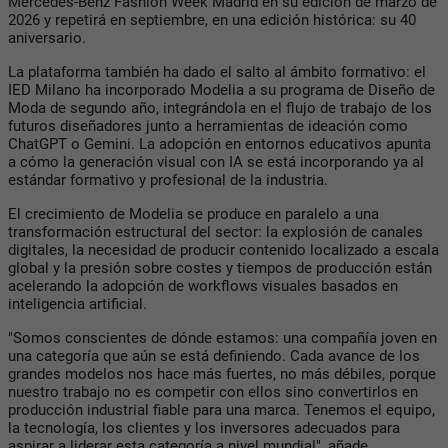
Mercedes-Benz Fashion Week Madrid en su edición de marzo de
2026 y repetirá en septiembre, en una edición histórica: su 40
aniversario.
La plataforma también ha dado el salto al ámbito formativo: el
IED Milano ha incorporado Modelia a su programa de Diseño de
Moda de segundo año, integrándola en el flujo de trabajo de los
futuros diseñadores junto a herramientas de ideación como
ChatGPT o Gemini. La adopción en entornos educativos apunta
a cómo la generación visual con IA se está incorporando ya al
estándar formativo y profesional de la industria.
El crecimiento de Modelia se produce en paralelo a una
transformación estructural del sector: la explosión de canales
digitales, la necesidad de producir contenido localizado a escala
global y la presión sobre costes y tiempos de producción están
acelerando la adopción de workflows visuales basados en
inteligencia artificial.
"Somos conscientes de dónde estamos: una compañía joven en
una categoría que aún se está definiendo. Cada avance de los
grandes modelos nos hace más fuertes, no más débiles, porque
nuestro trabajo no es competir con ellos sino convertirlos en
producción industrial fiable para una marca. Tenemos el equipo,
la tecnología, los clientes y los inversores adecuados para
aspirar a liderar esta categoría a nivel mundial", añade