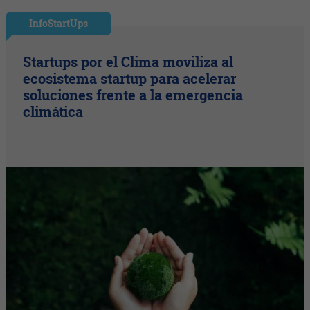
InfoStartUps
Startups por el Clima moviliza al
ecosistema startup para acelerar
soluciones frente a la emergencia
climática