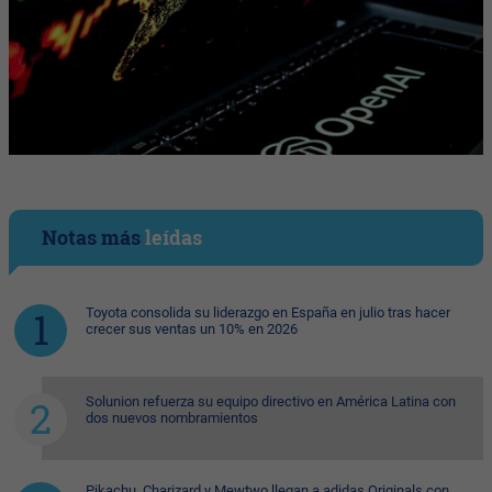
Notas más
leídas
Toyota consolida su liderazgo en España en julio tras hacer
crecer sus ventas un 10% en 2026
Solunion refuerza su equipo directivo en América Latina con
dos nuevos nombramientos
Pikachu, Charizard y Mewtwo llegan a adidas Originals con