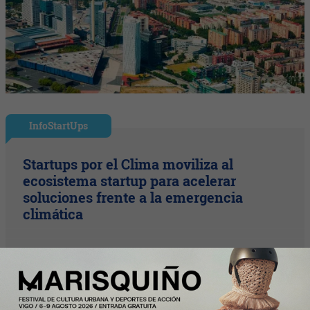
InfoStartUps
Startups por el Clima moviliza al
ecosistema startup para acelerar
soluciones frente a la emergencia
climática