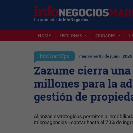
Un producto de
InfoNegocios
HOME
SECCIONES
CIUDADES
L
InfoStartUps
miércoles 03 de junio | 2026
Zazume cierra una 
millones para la ad
gestión de propied
Alianzas estratégicas permiten a inmobiliar
microagencias—captar hasta el 70% de ingres