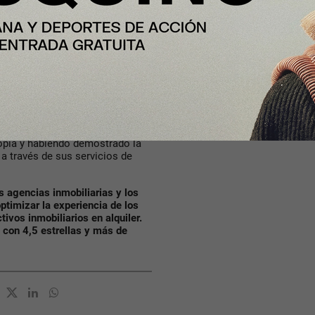
de los intermediarios, ofreciendo
ará destinada a marketing y
ealizada en abril de 2025 por €2,3
a, única en el mercado y llegar
ién participó Nordstar, fondo
de sus inicios.
“Creemos que Zazume está
cial del Sur de Europa,
opia y habiendo demostrado la
 a través de sus servicios de
s agencias inmobiliarias y los
timizar la experiencia de los
tivos inmobiliarios en alquiler.
 con 4,5 estrellas y más de