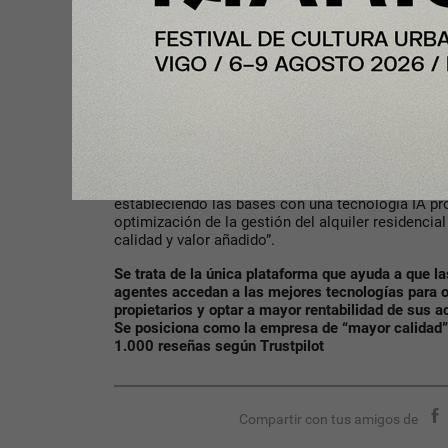
profesionalizar, digitalizar y consolidar el sector 
alternativas al modelo tradicional.
A su vez, casi el 50% de la ronda de inversión est
ventas. Ya que, la inversión de la anterior ronda -r
millones- se destinó a mejorar su tecnología propi
a rentabilidad operativa. En aquella ocasión, tamb
británico presente en el capital de la proptech des
Según Ole Ruch, Managing Partner de Nordstar; 
llamado a convertirse en líder del alquiler residen
estableciendo las bases con una tecnología IA pr
optimización de la gestión del alquiler residencial
calidad y valor añadido”.
Se trata de la única plataforma que ayuda a que la
agentes accedan a las mejores tecnologías para op
propietarios y optar a mayor rentabilidad de sus ac
Se posiciona como la empresa de “mayor calidad”
1.000 reseñas según Trustpilot
Compartir con tus amigos de