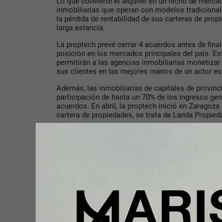
Lo que convierte el alquiler en un nicho de mercad
inmobiliarias que operan con modelos tradicionales
la pérdida de rentabilidad de sus carteras de prop
larga estancia.
La proptech prevé cerrar 4 acuerdos antes de fina
posición en los mercados principales del país. Es
permitirán a las agencias inmobiliarias monetizar 
sus clientes en las mejores manos de un actor 
Además, las inmobiliarias de capitales de provin
participación de hasta un 70% de los ingresos ge
acuerdos. En abril, la proptech inició en Zaragoza
cartera de propiedades, se trata de Landa Propieda
La compañía ya ha garantizado más de €40 millone
También asume los gastos iniciales y proporcion
personalizadas a los propietarios, ya que facilita 
reformas.
Ejes de la Inversión
La vivienda en general y el alquiler en particular 
preocupaciones en la sociedad. Zazume consider