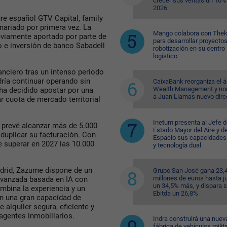
crecer sus ventas un 10%
2026
ure español GTV Capital, family
onariado por primera vez. La
Mango colabora con Thek
eviamente aportado por parte de
para desarrollar proyecto
go e inversión de banco Sabadell
robotización en su centro
logístico
anciero tras un intenso periodo
dría continuar operando sin
CaixaBank reorganiza el á
Wealth Management y n
ha decidido apostar por una
a Juan Llamas nuevo dire
 cuota de mercado territorial
Inetum presenta al Jefe d
 prevé alcanzar más de 5.000
Estado Mayor del Aire y de
 duplicar su facturación. Con
Espacio sus capacidades
e superar en 2027 las 10.000
y tecnología dual
drid, Zazume dispone de un
Grupo San José gana 23,
millones de euros hasta ju
avanzada basada en IA con
un 34,5% más, y dispara 
mbina la experiencia y un
Ebitda un 26,8%
n una gran capacidad de
 alquiler segura, eficiente y
 agentes inmobiliarios.
Indra construirá una nuev
fábrica de vehículos milit