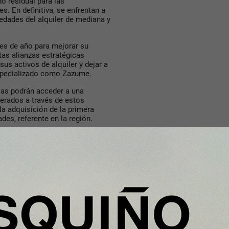
o residual para las
. En definitiva, se enfrentan a
iedades del alquiler de mediana y
les de año para mejorar su
tas alianzas estratégicas
sus activos de alquiler y dejar a
especializado como Zazume.
cias podrán acceder a una
nerados a través de estos
 la adquisición de la primera
des, referente en la región.
s a sus propietarios en rentas.
a opciones de financiación
la gestión de reparaciones y
siguen siendo una de las grandes
a que es el momento de