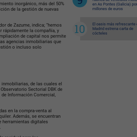
imiento inorgánico, más del 50%
en As Pontes (Galicia) po
millones de euros
sición de la gestión de nuevas
El oasis más refrescante
dor de Zazume, indica; “hemos
Madrid estrena carta de
r rápidamente la compañía, y
cócteles
ampliación de capital nos permite
as agencias inmobiliarias que
stión o incluso solo
nmobiliarias, de las cuales el
Observatorio Sectorial DBK de
ro de Información Comercial,
adas en la compra-venta al
quiler. Además, se encuentran
e herramientas digitales
o.