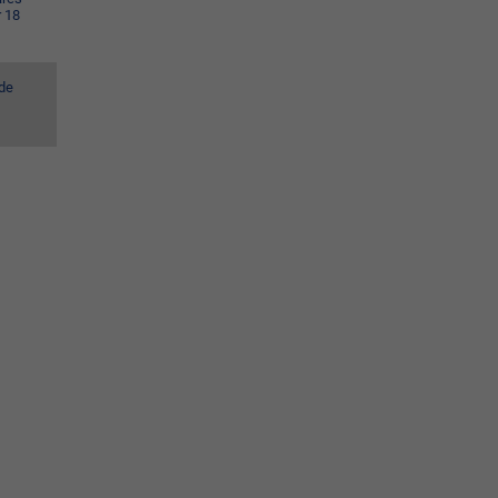
r 18
 de