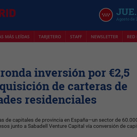
JUE.
Agosto de 
AS MÁS LEÍDAS
TARJETERO
STAFF
NEWSLETTER
RED 
ronda inversión por €2,5
quisición de carteras de
ades residenciales
ias de capitales de provincia en España—un sector de 60.00
os junto a Sabadell Venture Capital vía conversión de capit