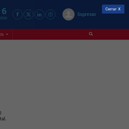
 6
Cerrar
Ingresar
2026
IN
0
al.