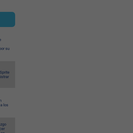
e
por su
Sprite
istrar
n
a los
azgo
cer