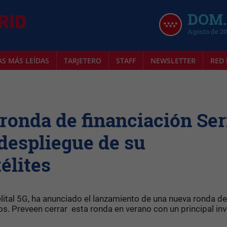
DOM.
Agosto de 2
AS MÁS LEÍDAS
TARJETERO
STAFF
NEWSLETTER
RED 
 ronda de financiación Ser
 despliegue de su
élites
lital 5G, ha anunciado el lanzamiento de una nueva ronda de
os. Preveen cerrar esta ronda en verano con un principal inv