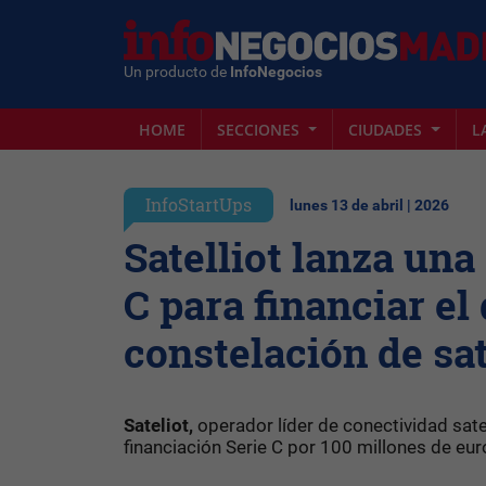
Un producto de
InfoNegocios
HOME
SECCIONES
CIUDADES
L
InfoStartUps
lunes 13 de abril | 2026
Satelliot lanza una
C para financiar el
constelación de sat
Sateliot,
operador líder de conectividad sate
financiación Serie C por 100 millones de eur