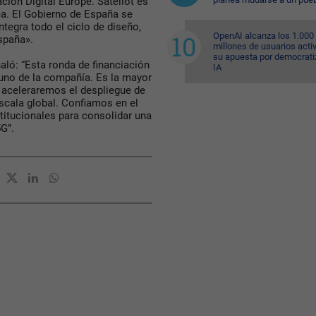
ación Digital Europe. Sateliot es
ea. El Gobierno de España se
ntegra todo el ciclo de diseño,
OpenAI alcanza los 1.000
spaña».
millones de usuarios acti
su apuesta por democratiz
aló: “Esta ronda de financiación
IA
tuno de la compañía. Es la mayor
, aceleraremos el despliegue de
scala global. Confiamos en el
stitucionales para consolidar una
5G”.