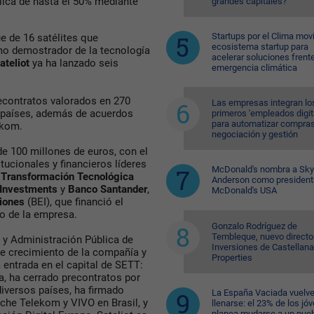
lica de hasta el 50% mediante
grandes capitales?
Startups por el Clima movi
ue de 16 satélites que
ecosistema startup para
mo demostrador de la tecnología
acelerar soluciones frente
ateliot
ya ha lanzado seis
emergencia climática
econtratos valorados en 270
Las empresas integran lo
0 países, además de acuerdos
primeros 'empleados digit
para automatizar compras
ekom.
negociación y gestión
e 100 millones de euros, con el
tucionales y financieros líderes
McDonald's nombra a Sk
 Transformación Tecnológica
Anderson como president
o Investments
y
Banco Santander
,
McDonald's USA
iones
(BEI), que financió el
to de la empresa.
Gonzalo Rodríguez de
Tembleque, nuevo directo
l y Administración Pública de
Inversiones de Castellana
de crecimiento de la compañía y
Properties
 entrada en el capital de SETT:
a, ha cerrado precontratos por
iversos países, ha firmado
La España Vaciada vuelve
he Telekom y VIVO en Brasil, y
llenarse: el 23% de los jó
planea mudarse a un pue