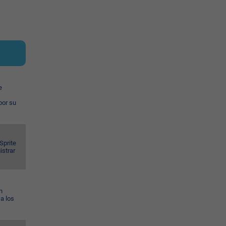
e
por su
Sprite
istrar
n
a los