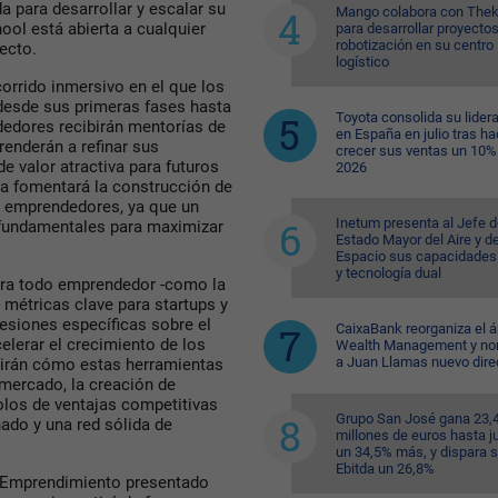
 para desarrollar y escalar su
Mango colabora con Thek
ol está abierta a cualquier
para desarrollar proyecto
robotización en su centro
ecto.
logístico
orrido inmersivo en el que los
desde sus primeras fases hasta
Toyota consolida su lider
dedores recibirán mentorías de
en España en julio tras ha
renderán a refinar sus
crecer sus ventas un 10%
de valor atractiva para futuros
2026
ma fomentará la construcción de
re emprendedores, ya que un
Inetum presenta al Jefe d
 fundamentales para maximizar
Estado Mayor del Aire y de
Espacio sus capacidades
y tecnología dual
ara todo emprendedor -como la
 métricas clave para startups y
sesiones específicas sobre el
CaixaBank reorganiza el á
elerar el crecimiento de los
Wealth Management y n
a Juan Llamas nuevo dire
brirán cómo estas herramientas
mercado, la creación de
olos de ventajas competitivas
Grupo San José gana 23,
ado y una red sólida de
millones de euros hasta ju
un 34,5% más, y dispara 
Ebitda un 26,8%
e Emprendimiento presentado