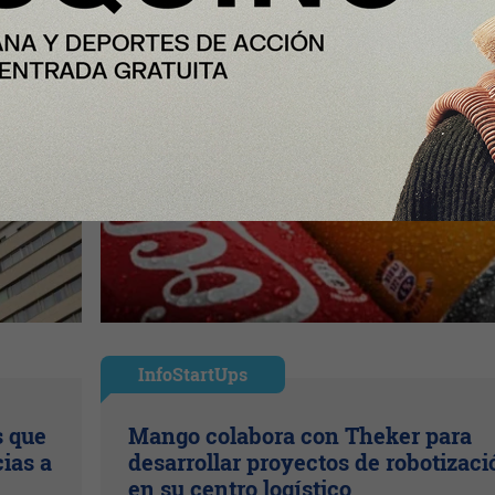
InfoStartUps
s que
Mango colabora con Theker para
ias a
desarrollar proyectos de robotizaci
en su centro logístico