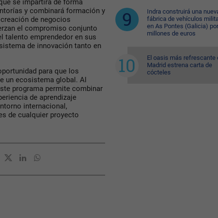
que se impartirá de forma
entorías y combinará formación y
Indra construirá una nuev
fábrica de vehículos milit
 creación de negocios
en As Pontes (Galicia) po
uerzan el compromiso conjunto
millones de euros
el talento emprendedor en sus
sistema de innovación tanto en
El oasis más refrescante
Madrid estrena carta de
portunidad para que los
cócteles
e un ecosistema global. Al
 este programa permite combinar
periencia de aprendizaje
entorno internacional,
ses de cualquier proyecto