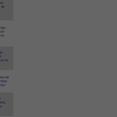
er
s de
azgo
cer
 en
el
l
 en IA
rea de
ombra
ctor
4
nio,
su