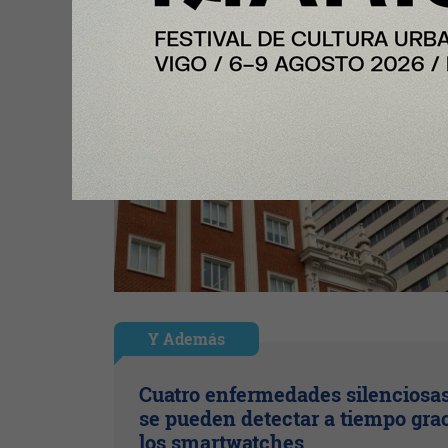
Y Además
Cuatro enfermedades silenciosa
se pueden detectar a tiempo grac
los smartwatches