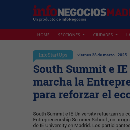
Un producto de
InfoNegocios
HOME
SECCIONES
CIUDADES
L
InfoStartUps
viernes 28 de marzo | 2025
South Summit e IE
marcha la Entrepr
para reforzar el e
South Summit e IE University refuerzan su 
Entrepreneurship Summer School , un progra
de IE University en Madrid. Los participant