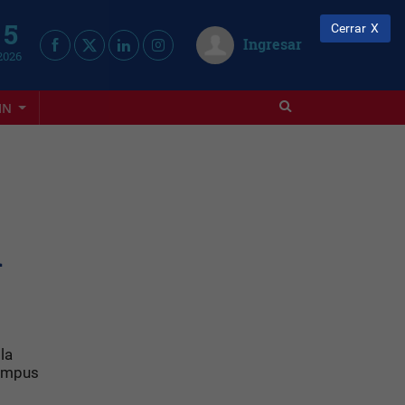
 5
Cerrar
Ingresar
2026
IN
l
la
campus