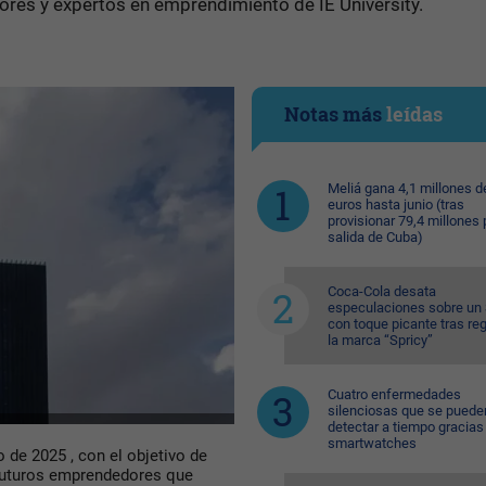
ores y expertos en emprendimiento de IE University.
Notas más
leídas
Meliá gana 4,1 millones d
euros hasta junio (tras
provisionar 79,4 millones 
salida de Cuba)
Coca-Cola desata
especulaciones sobre un 
con toque picante tras reg
la marca “Spricy”
Cuatro enfermedades
silenciosas que se puede
detectar a tiempo gracias 
smartwatches
o de 2025 , con el objetivo de
 futuros emprendedores que