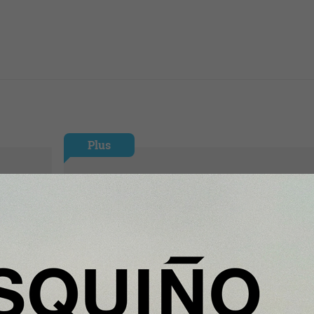
Plus
Coca-Cola desata especulaciones
sobre un Sprite con toque picante t
registrar la marca “Spricy”