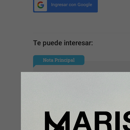
Ingresar con Google
Te puede interesar:
Nota Principal
Meliá gana 4,1 millones de euros
hasta junio (tras provisionar 79,4
millones por su salida de Cuba)