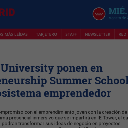
MIÉ.
Agosto de 
AS MÁS LEÍDAS
TARJETERO
STAFF
NEWSLETTER
RED 
 University ponen en
eneurship Summer Schoo
cosistema emprendedor
compromiso con el emprendimiento joven con la creación de 
ma presencial inmersivo que se impartirá en IE Tower, el 
es podrán transformar sus ideas de negocio en proyectos