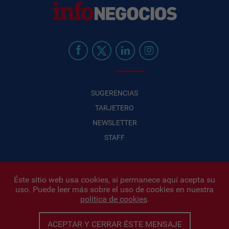
SUGERENCIAS
TARJETERO
NEWSLETTER
STAFF
Éste sitio web usa cookies, si permanece aquí acepta su
uso. Puede leer más sobre el uso de cookies en nuestra
Infonegocios 2026
| INFONEGOCIOS S.A. · CUIT: 30710438486 |
política de cookies
.
Políticas de Privacidad
|
Protección de datos personales
|
Editor:
Iñigo Biain
ACEPTAR Y CERRAR ÉSTE MENSAJE
Este sitio esta protegido por Google reCAPTCHA y con
Políticas de