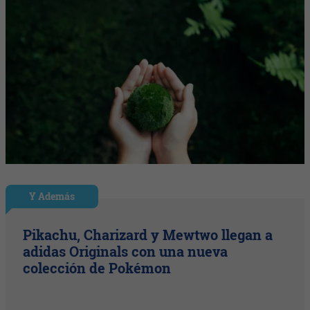
Y Además
Pikachu, Charizard y Mewtwo llegan a
adidas Originals con una nueva
colección de Pokémon