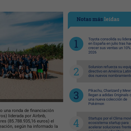
Notas más
leídas
Toyota consolida su lider
en España en julio tras ha
crecer sus ventas un 10%
2026
Solunion refuerza su equi
directivo en América Lati
dos nuevos nombramient
Pikachu, Charizard y Me
llegan a adidas Originals 
una nueva colección de
Pokémon
o una ronda de financiación
os) liderada por Airbnb,
Startups por el Clima movi
res (85.788.935,16 euros) el
ecosistema startup para
reación, según ha informado la
acelerar soluciones frente