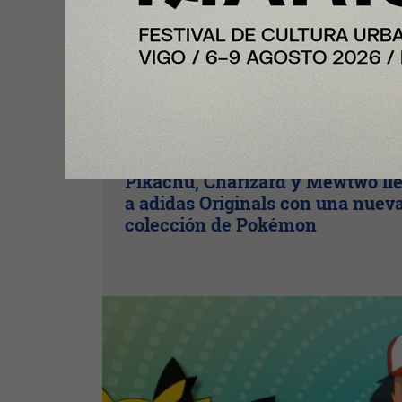
Y Además
Pikachu, Charizard y Mewtwo ll
a adidas Originals con una nuev
colección de Pokémon