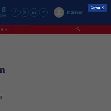
 8
Cerrar
Ingresar
2026
IN
en
00