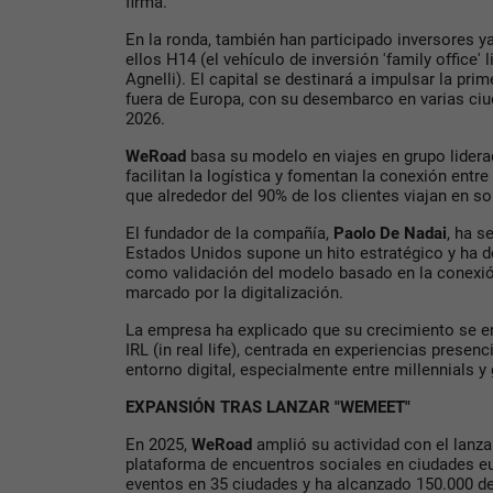
firma.
En la ronda, también han participado inversores y
ellos H14 (el vehículo de inversión 'family office' l
Agnelli). El capital se destinará a impulsar la p
fuera de Europa, con su desembarco en varias ci
2026.
WeRoad
basa su modelo en viajes en grupo lider
facilitan la logística y fomentan la conexión entre
que alrededor del 90% de los clientes viajan en sol
El fundador de la compañía,
Paolo De Nadai
, ha s
Estados Unidos supone un hito estratégico y ha d
como validación del modelo basado en la conexi
marcado por la digitalización.
La empresa ha explicado que su crecimiento se 
IRL (in real life), centrada en experiencias presen
entorno digital, especialmente entre millennials y
EXPANSIÓN TRAS LANZAR "WEMEET"
En 2025,
WeRoad
amplió su actividad con el lan
plataforma de encuentros sociales en ciudades e
eventos en 35 ciudades y ha alcanzado 150.000 de