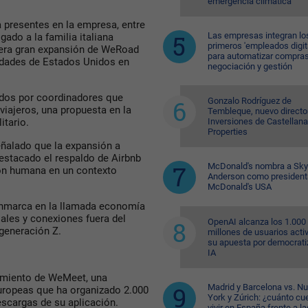
emergencia climática
a presentes en la empresa, entre
Las empresas integran lo
igado a la familia italiana
primeros 'empleados digit
rimera gran expansión de WeRoad
para automatizar compras
udades de Estados Unidos en
negociación y gestión
ados por coordinadores que
Gonzalo Rodríguez de
 viajeros, una propuesta en la
Tembleque, nuevo directo
Inversiones de Castellana
itario.
Properties
eñalado que la expansión a
estacado el respaldo de Airbnb
McDonald's nombra a Sk
ón humana en un contexto
Anderson como president
McDonald's USA
enmarca en la llamada economía
ciales y conexiones fuera del
OpenAI alcanza los 1.000
 generación Z.
millones de usuarios acti
su apuesta por democratiz
IA
zamiento de WeMeet, una
Madrid y Barcelona vs. N
uropeas que ha organizado 2.000
York y Zúrich: ¿cuánto cu
scargas de su aplicación.
vivir en España frente a la