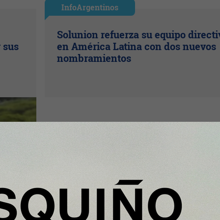
InfoArgentinos
Solunion refuerza su equipo directi
r sus
en América Latina con dos nuevos
nombramientos