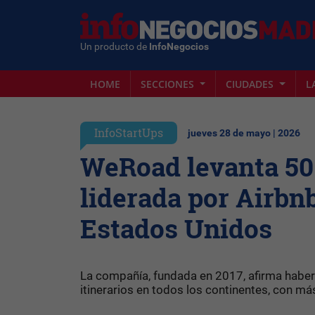
Un producto de
InfoNegocios
HOME
SECCIONES
CIUDADES
L
InfoStartUps
jueves 28 de mayo | 2026
WeRoad levanta 50 
liderada por Airbn
Estados Unidos
La compañía, fundada en 2017, afirma haber
itinerarios en todos los continentes, con má