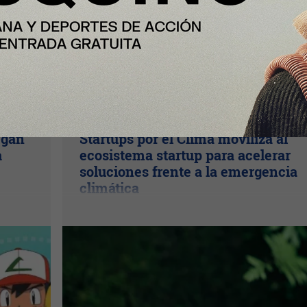
InfoStartUps
egan
Startups por el Clima moviliza al
a
ecosistema startup para acelerar
soluciones frente a la emergencia
climática