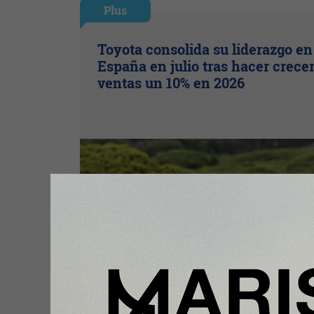
Plus
Toyota consolida su liderazgo en
España en julio tras hacer crece
ventas un 10% en 2026