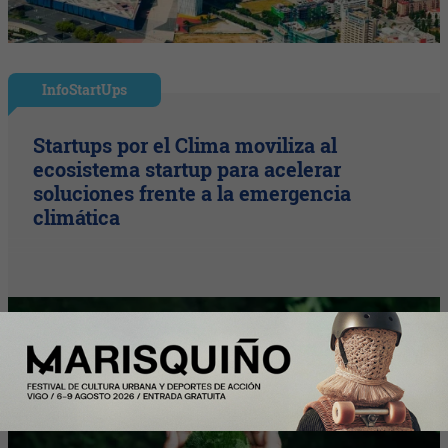
InfoStartUps
Startups por el Clima moviliza al
ecosistema startup para acelerar
soluciones frente a la emergencia
climática