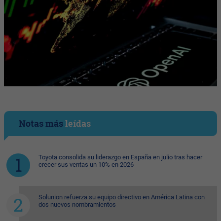
Notas más
leídas
Toyota consolida su liderazgo en España en julio tras hacer
crecer sus ventas un 10% en 2026
Solunion refuerza su equipo directivo en América Latina con
dos nuevos nombramientos