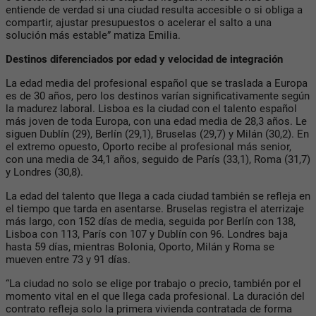
entiende de verdad si una ciudad resulta accesible o si obliga a
compartir, ajustar presupuestos o acelerar el salto a una
solución más estable” matiza Emilia.
Destinos diferenciados por edad y velocidad de integración
La edad media del profesional español que se traslada a Europa
es de 30 años, pero los destinos varían significativamente según
la madurez laboral. Lisboa es la ciudad con el talento español
más joven de toda Europa, con una edad media de 28,3 años. Le
siguen Dublín (29), Berlín (29,1), Bruselas (29,7) y Milán (30,2). En
el extremo opuesto, Oporto recibe al profesional más senior,
con una media de 34,1 años, seguido de París (33,1), Roma (31,7)
y Londres (30,8).
La edad del talento que llega a cada ciudad también se refleja en
el tiempo que tarda en asentarse. Bruselas registra el aterrizaje
más largo, con 152 días de media, seguida por Berlín con 138,
Lisboa con 113, París con 107 y Dublín con 96. Londres baja
hasta 59 días, mientras Bolonia, Oporto, Milán y Roma se
mueven entre 73 y 91 días.
“La ciudad no solo se elige por trabajo o precio, también por el
momento vital en el que llega cada profesional. La duración del
contrato refleja solo la primera vivienda contratada de forma