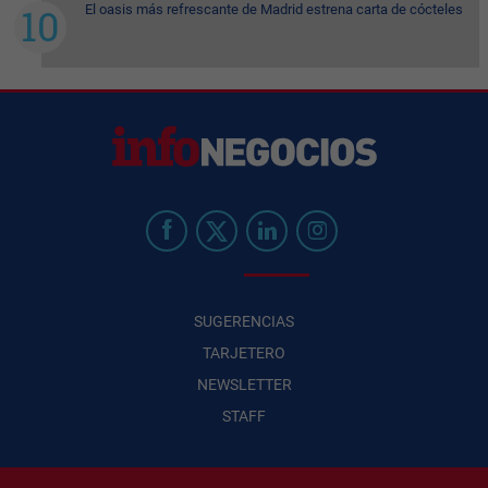
El oasis más refrescante de Madrid estrena carta de cócteles
SUGERENCIAS
TARJETERO
NEWSLETTER
STAFF