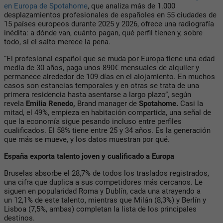
en Europa de Spotahome
,
que analiza más de 1.000
desplazamientos profesionales de españoles en 55 ciudades de
15 países europeos durante 2025 y 2026, ofrece una radiografía
inédita: a dónde van, cuánto pagan, qué perfil tienen y, sobre
todo, si el salto merece la pena.
“El profesional español que se muda por Europa tiene una edad
media de 30 años, paga unos 890€ mensuales de alquiler y
permanece alrededor de 109 días en el alojamiento. En muchos
casos son estancias temporales y en otras se trata de una
primera residencia hasta asentarse a largo plazo”, según
revela
Emilia Renedo,
Brand manager de
Spotahome.
Casi la
mitad, el 49%, empieza en habitación compartida, una señal de
que la economía sigue pesando incluso entre perfiles
cualificados. El 58% tiene entre 25 y 34 años. Es la generación
que más se mueve, y los datos muestran por qué.
España exporta talento joven y cualificado a Europa
Bruselas absorbe el 28,7% de todos los traslados registrados,
una cifra que duplica a sus competidores más cercanos. Le
siguen en popularidad Roma y Dublín, cada una atrayendo a
un 12,1% de este talento, mientras que Milán (8,3%) y Berlín y
Lisboa (7,5%, ambas) completan la lista de los principales
destinos.