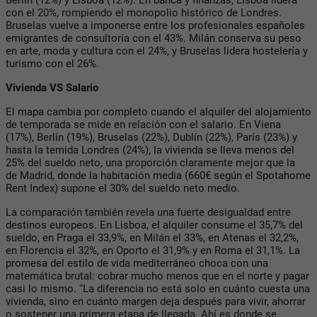
Berlín (12%) y Lisboa (12%). En banca y finanzas, Lisboa lidera
con el 20%, rompiendo el monopolio histórico de Londres.
Bruselas vuelve a imponerse entre los profesionales españoles
emigrantes de consultoría con el 43%. Milán conserva su peso
en arte, moda y cultura con el 24%, y Bruselas lidera hostelería y
turismo con el 26%.
Vivienda VS Salario
El mapa cambia por completo cuando el alquiler del alojamiento
de temporada se mide en relación con el salario. En Viena
(17%), Berlín (19%), Bruselas (22%), Dublín (22%), París (23%) y
hasta la temida Londres (24%), la vivienda se lleva menos del
25% del sueldo neto, una proporción claramente mejor que la
de Madrid, donde la habitación media (660€ según el Spotahome
Rent Index) supone el 30% del sueldo neto medio.
La comparación también revela una fuerte desigualdad entre
destinos europeos. En Lisboa, el alquiler consume el 35,7% del
sueldo, en Praga el 33,9%, en Milán el 33%, en Atenas el 32,2%,
en Florencia el 32%, en Oporto el 31,9% y en Roma el 31,1%. La
promesa del estilo de vida mediterráneo choca con una
matemática brutal: cobrar mucho menos que en el norte y pagar
casi lo mismo. “La diferencia no está solo en cuánto cuesta una
vivienda, sino en cuánto margen deja después para vivir, ahorrar
o sostener una primera etapa de llegada. Ahí es donde se