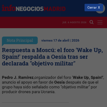
Cerrar
JUE. 6 AGOSTO 2026
Nota Principal
viernes 17 de abril | 2026
Respuesta a Moscú: el foro 'Wake Up,
Spain!' respalda a Oesía tras ser
declarada "objetivo militar"
Pedro J. Ramírez
,organizador del foro '
Wake Up, Spain!'
,
anuncio el apoyo en favor de
Oesía
después de que el
grupo haya sido señalado como "objetivo militar" por
producir drones para Ucrania.