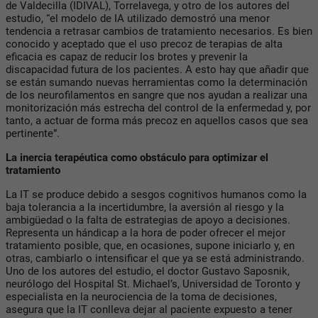
de Valdecilla (IDIVAL), Torrelavega, y otro de los autores del
estudio, “el modelo de IA utilizado demostró una menor
tendencia a retrasar cambios de tratamiento necesarios. Es bien
conocido y aceptado que el uso precoz de terapias de alta
eficacia es capaz de reducir los brotes y prevenir la
discapacidad futura de los pacientes. A esto hay que añadir que
se están sumando nuevas herramientas como la determinación
de los neurofilamentos en sangre que nos ayudan a realizar una
monitorización más estrecha del control de la enfermedad y, por
tanto, a actuar de forma más precoz en aquellos casos que sea
pertinente”.
La inercia terapéutica como obstáculo para optimizar el
tratamiento
La IT se produce debido a sesgos cognitivos humanos como la
baja tolerancia a la incertidumbre, la aversión al riesgo y la
ambigüedad o la falta de estrategias de apoyo a decisiones.
Representa un hándicap a la hora de poder ofrecer el mejor
tratamiento posible, que, en ocasiones, supone iniciarlo y, en
otras, cambiarlo o intensificar el que ya se está administrando.
Uno de los autores del estudio, el doctor Gustavo Saposnik,
neurólogo del Hospital St. Michael’s, Universidad de Toronto y
especialista en la neurociencia de la toma de decisiones,
asegura que la IT conlleva dejar al paciente expuesto a tener