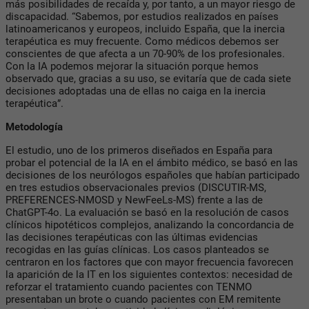
más posibilidades de recaída y, por tanto, a un mayor riesgo de
discapacidad. “Sabemos, por estudios realizados en países
latinoamericanos y europeos, incluido España, que la inercia
terapéutica es muy frecuente. Como médicos debemos ser
conscientes de que afecta a un 70-90% de los profesionales.
Con la IA podemos mejorar la situación porque hemos
observado que, gracias a su uso, se evitaría que de cada siete
decisiones adoptadas una de ellas no caiga en la inercia
terapéutica”.
Metodología
El estudio, uno de los primeros diseñados en España para
probar el potencial de la IA en el ámbito médico, se basó en las
decisiones de los neurólogos españoles que habían participado
en tres estudios observacionales previos (DISCUTIR-MS,
PREFERENCES-NMOSD y NewFeeLs-MS) frente a las de
ChatGPT-4o. La evaluación se basó en la resolución de casos
clínicos hipotéticos complejos, analizando la concordancia de
las decisiones terapéuticas con las últimas evidencias
recogidas en las guías clínicas. Los casos planteados se
centraron en los factores que con mayor frecuencia favorecen
la aparición de la IT en los siguientes contextos: necesidad de
reforzar el tratamiento cuando pacientes con TENMO
presentaban un brote o cuando pacientes con EM remitente