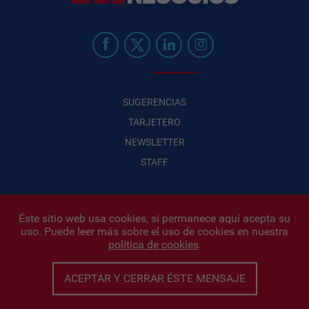
SUGERENCIAS
TARJETERO
NEWSLETTER
STAFF
Éste sitio web usa cookies, si permanece aquí acepta su
uso. Puede leer más sobre el uso de cookies en nuestra
Infonegocios 2026
| INFONEGOCIOS S.A. · CUIT: 30710438486 |
política de cookies
.
Políticas de Privacidad
|
Protección de datos personales
|
Editor:
Iñigo Biain
ACEPTAR Y CERRAR ÉSTE MENSAJE
Este sitio esta protegido por Google reCAPTCHA y con
Políticas de
privacidad de Google
y
Terminos del servicio
aplicados.