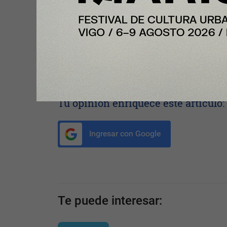
vivienda y la incertidumbre económica, aunque des
crediticio. “Hay bancos que están siendo algo m
evoluciona el mercado, pero no estamos ante una r
concluye el experto.
Compartir con tus amigos de
Tu opinión enriquece este artículo:
Ingresar con Google
Te puede interesar: