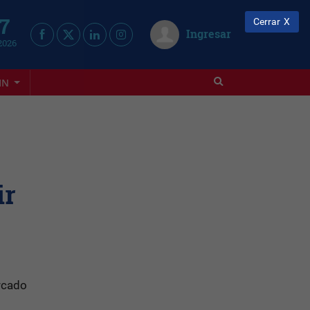
 7
Cerrar
Ingresar
2026
IN
ir
rcado