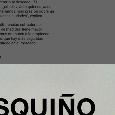
trario al deseado. “Si
 ¿dónde vivirán quienes ya no
eteríamos más presión sobre un
uchas ciudades”, explica.
iferencias estructurales
o de medidas tiene mayor
muy orientada a la propiedad.
 porque hay más seguridad
bilidad en el mercado
a
ión Hipotecaria
consideran que
ecario solvente, ya que continúa
atégicos para las entidades.
los bancos rentabilizar otros
rgen para seguir concediendo
ien el perfil de cliente que
an comenzado a moderar
te subida del precio de la