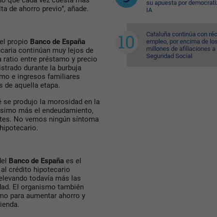
no que cada vez cuesta más
su apuesta por democratiz
ta de ahorro previo”, añade.
IA
Cataluña continúa con ré
el propio
Banco de España
empleo, por encima de lo
millones de afiliaciones a 
caria continúan muy lejos de
Seguridad Social
 ratio entre préstamo y precio
istrado durante la burbuja
amo e ingresos familiares
s de aquella etapa.
 se produjo la morosidad en la
hísimo más el endeudamiento,
ientes. No vemos ningún síntoma
 hipotecario.
del
Banco de España
es el
al crédito hipotecario
 elevando todavía más las
edad. El organismo también
mo para aumentar ahorro y
ienda.