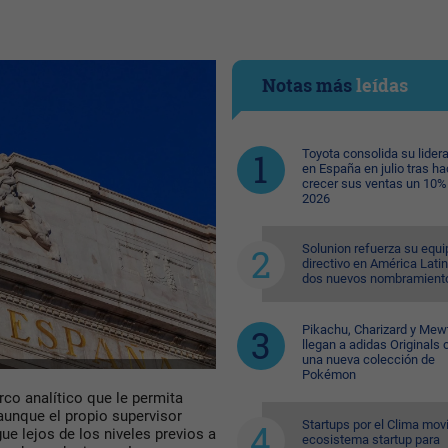
Notas más
leídas
Toyota consolida su lider
en España en julio tras ha
crecer sus ventas un 10%
2026
Solunion refuerza su equi
directivo en América Lati
dos nuevos nombramient
Pikachu, Charizard y Me
llegan a adidas Originals 
una nueva colección de
Pokémon
co analítico que le permita
aunque el propio supervisor
Startups por el Clima movi
e lejos de los niveles previos a
ecosistema startup para