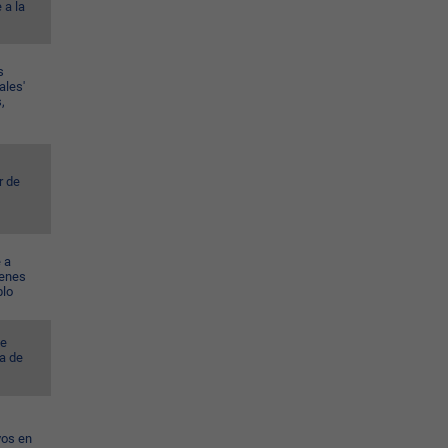
 a la
s
ales'
,
r de
 a
venes
blo
ye
a de
vos en