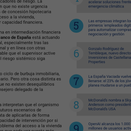
icadores de riesgo. La
acelerar soluciones frente
en que no existe urgencia
emergencia climática
es de concesión hipotecaria
ceso a la vivienda,
Las empresas integran lo
 capacidad financiera.
primeros 'empleados digit
para automatizar compras
na en intermediación financiera
negociación y gestión
anco de España
está actuando
l, especialmente tras las
al y en línea con otras
Gonzalo Rodríguez de
ble que el supervisor active
Tembleque, nuevo directo
Inversiones de Castellana
el riesgo sistémico siga
Properties
 ciclo de burbuja inmobiliaria,
La España Vaciada vuelve
rio. Pero otra cosa distinta es
llenarse: el 23% de los jó
ue no existen desequilibrios
planea mudarse a un pue
sejero delegado de la
McDonald's nombra a Sk
a interpretan que el organismo
Anderson como president
McDonald's USA
futuros escenarios de
ta de aplicarlas de forma
pacidad de intervención por si
OpenAI alcanza los 1.000
oblema del acceso a la vivienda
millones de usuarios acti