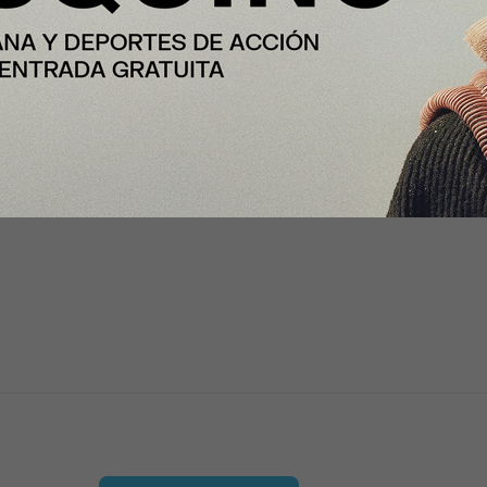
cartan un cierre del grifo
ás prudentes para ver cómo
etirada general del crédito”,