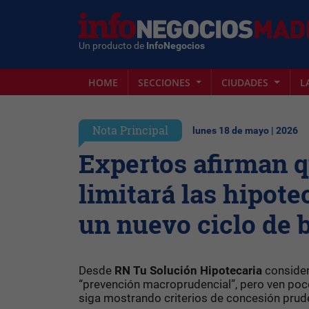
Un producto de
InfoNegocios
HOME
SECCIONES
CIUDADES
L
Nota Principal
lunes 18 de mayo | 2026
Expertos afirman q
limitará las hipote
un nuevo ciclo de 
Desde
RN Tu Solución Hipotecaria
conside
“prevención macroprudencial”, pero ven poc
siga mostrando criterios de concesión prud