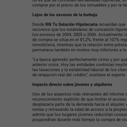
no es que se concedan demasiadas hipotecas, si
comprar por el precio de los inmuebles y por la fal
Lejos de los excesos de la burbuja
Desde
RN Tu Solución Hipotecaria
recuerdan que 
reconoce que los estándares de concesión hipote
los excesos de 2004, 2005 o 2006. Actualmente, la
de compra se sitúa en el 81,2%, frente al 107% reg
inmobiliaria, mientras que la relación entre prést
permanece también en niveles muy inferiores a lo
“La banca aprendió perfectamente cómo y por qué
anterior crisis. Hoy las entidades controlan muc
las tasaciones y la estabilidad laboral de los cl
de relajación real del crédito”, sostiene el experto
Impacto directo sobre jóvenes y alquileres
Uno de los aspectos más relevantes del informe 
reconocimiento explícito de que limitar el acceso 
desplazaría parte de la demanda hacia el alquiler,
rentas y retrasando la edad de acceso a la propi
admite que los hogares jóvenes reducirían consu
pospondrían durante más tiempo la compra de viv