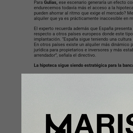
Para
Gulias,
ese escenario generaría un efecto con
endurecemos todavía más el acceso a la hipoteca,
pueden ahorrar al ritmo que exige el mercado? M
alquiler que ya es prácticamente inaccesible en m
El experto recuerda además que España presenta d
respecto a otros países europeos donde este tip
implantación. “España sigue teniendo una cultura 
En otros países existe un alquiler más dinámico
jurídica para propietarios e inversores y más esta
arrendador”, señala el directivo.
La hipoteca sigue siendo estratégica para la banc
Pese al contexto de prudencia, desde
RN Tu Soluc
la banca seguirá compitiendo por el cliente hipot
siendo uno de los productos más rentables y estr
“La hipoteca fideliza durante décadas y permite a 
productos vinculados. Por eso sigue habiendo ma
financiación, aunque cada entidad seleccione muy b
quiere captar”, afirma
Gulias.
La compañía sí detecta que algunas entidades h
ligeramente su exposición hipotecaria ante la fuer