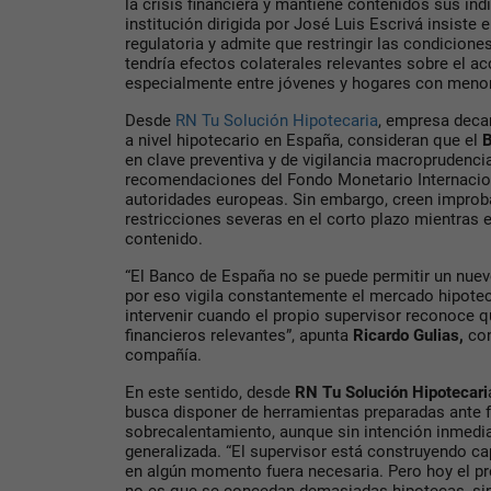
la crisis financiera y mantiene contenidos sus ind
institución dirigida por José Luis Escrivá insiste 
regulatoria y admite que restringir las condicion
tendría efectos colaterales relevantes sobre el ac
especialmente entre jóvenes y hogares con menor
Desde
RN Tu Solución Hipotecaria
, empresa deca
a nivel hipotecario en España, consideran que el
B
en clave preventiva y de vigilancia macroprudencia
recomendaciones del Fondo Monetario Internacion
autoridades europeas. Sin embargo, creen improba
restricciones severas en el corto plazo mientras 
contenido.
“El Banco de España no se puede permitir un nuevo
por eso vigila constantemente el mercado hipoteca
intervenir cuando el propio supervisor reconoce q
financieros relevantes”, apunta
Ricardo Gulias,
con
compañía.
En este sentido, desde
RN Tu Solución Hipotecari
busca disponer de herramientas preparadas ante 
sobrecalentamiento, aunque sin intención inmedia
generalizada. “El supervisor está construyendo ca
en algún momento fuera necesaria. Pero hoy el pr