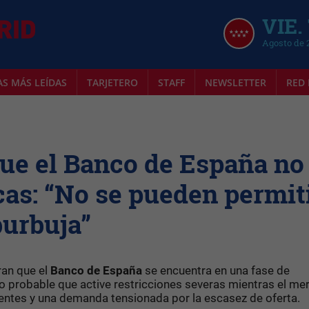
VIE.
Agosto de 
AS MÁS LEÍDAS
TARJETERO
STAFF
NEWSLETTER
RED 
ue el Banco de España no
cas: “No se pueden permit
burbuja”
ran que el
Banco de España
se encuentra en una fase de
o probable que active restricciones severas mientras el me
entes y una demanda tensionada por la escasez de oferta.