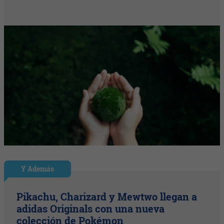
Y Además
Pikachu, Charizard y Mewtwo llegan a
adidas Originals con una nueva
colección de Pokémon