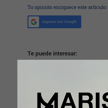
Tu opinión enriquece este artículo:
Ingresar con Google
Te puede interesar:
Plus
Toyota consolida su liderazgo en
España en julio tras hacer crece
ventas un 10% en 2026