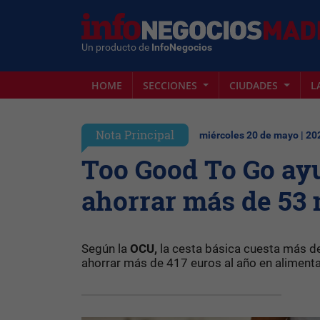
Un producto de
InfoNegocios
HOME
SECCIONES
CIUDADES
L
Nota Principal
miércoles 20 de mayo | 20
Too Good To Go ayu
ahorrar más de 53 
Según la
OCU,
la cesta básica cuesta más de
ahorrar más de 417 euros al año en aliment