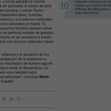
% y se ha salvado la misma
Cataluña continúa con ré
empleo, por encima de lo
 de actividad. A través de esta
millones de afiliaciones a 
den comprar y salvar Packs
Seguridad Social
 Supermercados, fruterías,
omercios, con precios reducidos
uctos valorados en hasta 15
usuarios también pueden salvar
s en perfecto estado de grandes
mente no se vendieron a través
prar con precios reducidos hasta
 inflación y el aumento de los
ocupación de la población a
los resultados de nuestra app es
a y evitar el desperdicio, no
neta sino también está
 las personas”, concluye
Marie
 España.