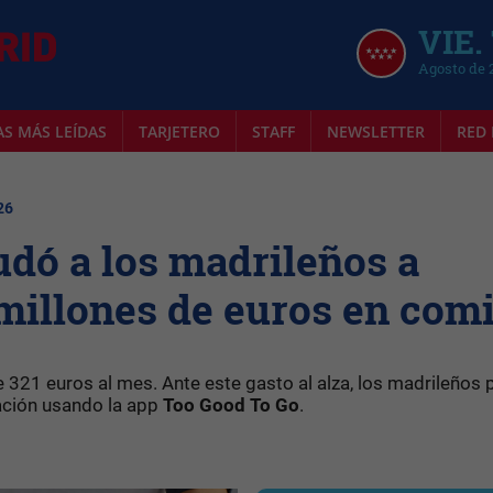
VIE.
Agosto de 
AS MÁS LEÍDAS
TARJETERO
STAFF
NEWSLETTER
RED 
26
dó a los madrileños a
millones de euros en com
 321 euros al mes. Ante este gasto al alza, los madrileños
ación usando la app
Too Good To Go
.