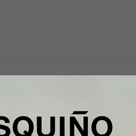
InfoArgentinos
Solunion refuerza su equipo directi
r sus
en América Latina con dos nuevos
nombramientos