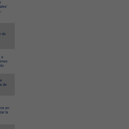
s
ales'
,
r de
 a
venes
blo
ye
a de
vos en
ar la