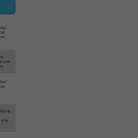
azgo
cer
 en
po
na con
os
wtwo
con
liza al
 a la