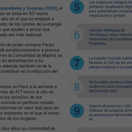
Las empresas integran lo
primeros 'empleados digit
nsumidores y Usuarios (OCU)
,
el
para automatizar compras
os se sitúa en 321 euros
negociación y gestión
, año en el que se empezó a
nto de los costes de la energía
s que ayuden a aliviar esa
Gonzalo Rodríguez de
cada vez más habitual.
Tembleque, nuevo directo
Inversiones de Castellana
Properties
ión de poder comprar Packs
 de establecimientos a precios
9 en la Comunidad de Madrid, ya
La España Vaciada vuelve
 en alimentación a su
llenarse: el 23% de los jó
o además también va de la
planea mudarse a un pue
ontribuir en la reducción del
McDonald's nombra a Sk
menos un Pack a la semana a
Anderson como president
McDonald's USA
 más de 417 euros al año en
n los bolsillos de los
 comida en perfecto estado
OpenAI alcanza los 1.000
sformar en valor real para las
millones de usuarios acti
 un momento en el que el coste
su apuesta por democratiz
tos de los hogares.
IA
os dos años su comunidad de