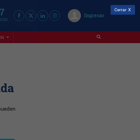
 7
Cerrar
Ingresar
2026
IN
ida
 pueden