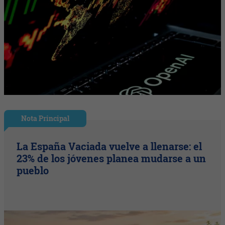
Nota Principal
La España Vaciada vuelve a llenarse: el
23% de los jóvenes planea mudarse a un
pueblo