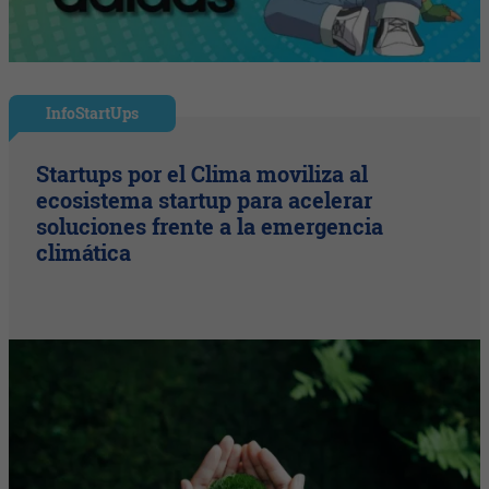
InfoStartUps
Startups por el Clima moviliza al
ecosistema startup para acelerar
soluciones frente a la emergencia
climática