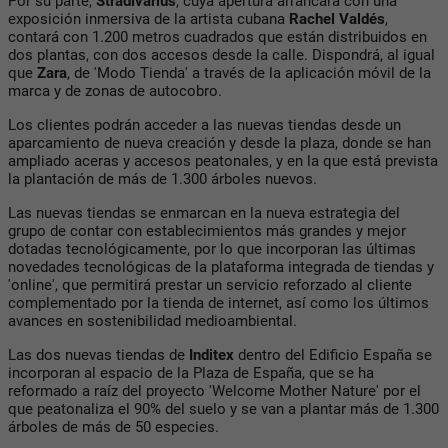
Por su parte,
Stradivarius
, cuya apertura arrancará con una
exposición inmersiva de la artista cubana
Rachel Valdés
,
contará con 1.200 metros cuadrados que están distribuidos en
dos plantas, con dos accesos desde la calle. Dispondrá, al igual
que
Zara
, de 'Modo Tienda' a través de la aplicación móvil de la
marca y de zonas de autocobro.
Los clientes podrán acceder a las nuevas tiendas desde un
aparcamiento de nueva creación y desde la plaza, donde se han
ampliado aceras y accesos peatonales, y en la que está prevista
la plantación de más de 1.300 árboles nuevos.
Las nuevas tiendas se enmarcan en la nueva estrategia del
grupo de contar con establecimientos más grandes y mejor
dotadas tecnológicamente, por lo que incorporan las últimas
novedades tecnológicas de la plataforma integrada de tiendas y
'online', que permitirá prestar un servicio reforzado al cliente
complementado por la tienda de internet, así como los últimos
avances en sostenibilidad medioambiental.
Las dos nuevas tiendas de
Inditex
dentro del Edificio España se
incorporan al espacio de la Plaza de España, que se ha
reformado a raíz del proyecto 'Welcome Mother Nature' por el
que peatonaliza el 90% del suelo y se van a plantar más de 1.300
árboles de más de 50 especies.