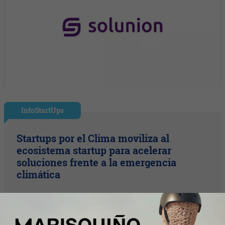
InfoStartUps
Startups por el Clima moviliza al
ecosistema startup para acelerar
soluciones frente a la emergencia
climática