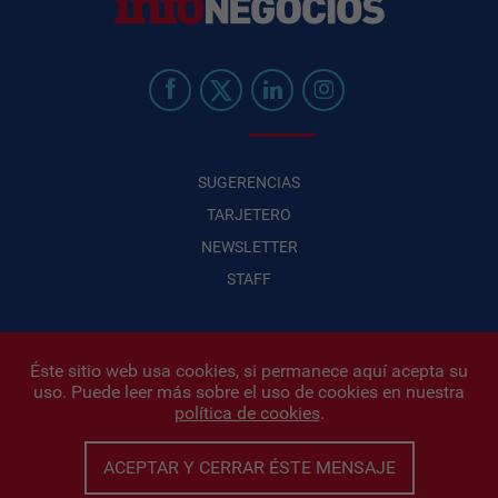
SUGERENCIAS
TARJETERO
NEWSLETTER
STAFF
Éste sitio web usa cookies, si permanece aquí acepta su
uso. Puede leer más sobre el uso de cookies en nuestra
Infonegocios 2026
| INFONEGOCIOS S.A. · CUIT: 30710438486 |
política de cookies
.
Políticas de Privacidad
|
Protección de datos personales
|
Editor:
Iñigo Biain
ACEPTAR Y CERRAR ÉSTE MENSAJE
Este sitio esta protegido por Google reCAPTCHA y con
Políticas de
privacidad de Google
y
Terminos del servicio
aplicados.