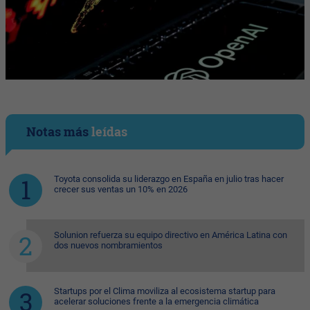
Notas más
leídas
Toyota consolida su liderazgo en España en julio tras hacer
crecer sus ventas un 10% en 2026
Solunion refuerza su equipo directivo en América Latina con
dos nuevos nombramientos
Startups por el Clima moviliza al ecosistema startup para
acelerar soluciones frente a la emergencia climática