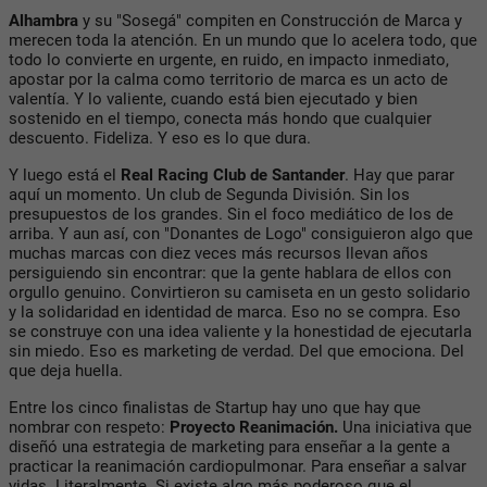
Alhambra
y su "Sosegá" compiten en Construcción de Marca y
merecen toda la atención. En un mundo que lo acelera todo, que
todo lo convierte en urgente, en ruido, en impacto inmediato,
apostar por la calma como territorio de marca es un acto de
valentía. Y lo valiente, cuando está bien ejecutado y bien
sostenido en el tiempo, conecta más hondo que cualquier
descuento. Fideliza. Y eso es lo que dura.
Y luego está el
Real Racing Club de Santander
. Hay que parar
aquí un momento. Un club de Segunda División. Sin los
presupuestos de los grandes. Sin el foco mediático de los de
arriba. Y aun así, con "Donantes de Logo" consiguieron algo que
muchas marcas con diez veces más recursos llevan años
persiguiendo sin encontrar: que la gente hablara de ellos con
orgullo genuino. Convirtieron su camiseta en un gesto solidario
y la solidaridad en identidad de marca. Eso no se compra. Eso
se construye con una idea valiente y la honestidad de ejecutarla
sin miedo. Eso es marketing de verdad. Del que emociona. Del
que deja huella.
Entre los cinco finalistas de Startup hay uno que hay que
nombrar con respeto:
Proyecto Reanimación.
Una iniciativa que
diseñó una estrategia de marketing para enseñar a la gente a
practicar la reanimación cardiopulmonar. Para enseñar a salvar
vidas. Literalmente. Si existe algo más poderoso que el