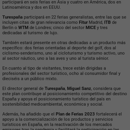
participará en seis ferias en Asia y cuatro en América, dos en
Latinoamérica y dos en EEUU.
Turespaña
participará en 22 ferias generalistas, entre las que se
incluyen citas de gran relevancia como
Fitur
Madrid,
ITB
de
Berlín o
WTM
de Londres; cinco del sector
MICE
y tres
dedicadas al turismo de lujo.
También estará presente en otras dedicadas a un producto más
específico: dos ferias orientadas al deporte del golf, dos al
ciclismo-senderismo, uno al cicloturismo y turismo activo, uno
al sector náutico, uno a las aves y uno al turista sénior.
En cuanto al tipo de visitantes, trece están dirigidas a
profesionales del sector turístico, ocho al consumidor final y
dieciséis a un público mixto.
El director general de
Turespaña
,
Miguel Sanz
, considera que
este plan contribuye al posicionamiento competitivo del destino
España y apoya el posicionamiento turístico del país en
sostenibilidad medioambiental, económica y social.
Además, ha añadido que el
Plan de Ferias 2023
fortalecerá el
apoyo a la comercialización de los productos y servicios
turísticos en España, en la reactivación de los mercados
emisores tras la pandemia y facilitará la participación en las