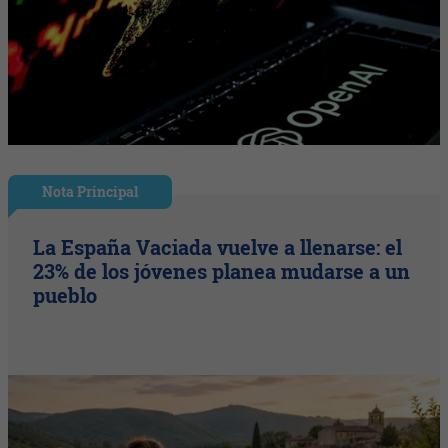
Nota Principal
La España Vaciada vuelve a llenarse: el
23% de los jóvenes planea mudarse a un
pueblo