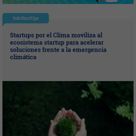
InfoStartUps
Startups por el Clima moviliza al
ecosistema startup para acelerar
soluciones frente a la emergencia
climática