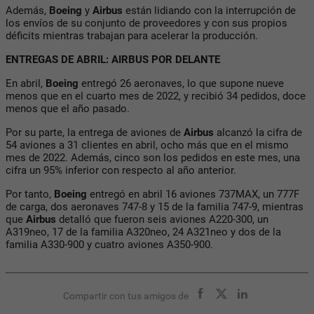
Además,
Boeing
y
Airbus
están lidiando con la interrupción de
los envíos de su conjunto de proveedores y con sus propios
déficits mientras trabajan para acelerar la producción.
ENTREGAS DE ABRIL: AIRBUS POR DELANTE
En abril,
Boeing
entregó 26 aeronaves, lo que supone nueve
menos que en el cuarto mes de 2022, y recibió 34 pedidos, doce
menos que el año pasado.
Por su parte, la entrega de aviones de
Airbus
alcanzó la cifra de
54 aviones a 31 clientes en abril, ocho más que en el mismo
mes de 2022. Además, cinco son los pedidos en este mes, una
cifra un 95% inferior con respecto al año anterior.
Por tanto,
Boeing
entregó en abril 16 aviones 737MAX, un 777F
de carga, dos aeronaves 747-8 y 15 de la familia 747-9, mientras
que
Airbus
detalló que fueron seis aviones A220-300, un
A319neo, 17 de la familia A320neo, 24 A321neo y dos de la
familia A330-900 y cuatro aviones A350-900.
Compartir con tus amigos de