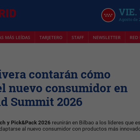
VIE.
Agosto de 
AS MÁS LEÍDAS
TARJETERO
STAFF
NEWSLETTER
RED 
ivera contarán cómo
el nuevo consumidor en
ld Summit 2026
ch y Pick&Pack 2026
reunirán en Bilbao a los líderes que e
 adaptarse al nuevo consumidor con productos más innovad