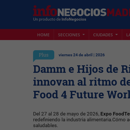
Un producto de
InfoNegocios
HOME
SECCIONES
CIUDADES
L
Plus
viernes 24 de abril | 2026
Damm e Hijos de R
innovan al ritmo d
Food 4 Future Wor
Del 27 al 28 de mayo de 2026,
Expo FoodTe
redefiniendo la industria alimentaria.Cómo
saludables.