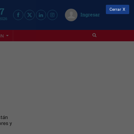
 7
Cerrar
Ingresar
2026
IN
stán
ores y