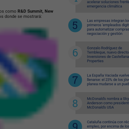
acelerar soluciones frente
emergencia climática
ros como
R&D Summit, New
ros donde se mostrará:
Las empresas integran lo
primeros 'empleados digit
para automatizar compras
negociación y gestión
Gonzalo Rodríguez de
Tembleque, nuevo directo
Inversiones de Castellana
Properties
La España Vaciada vuelve
llenarse: el 23% de los jó
planea mudarse a un pue
McDonald's nombra a Sk
Anderson como president
McDonald's USA
Cataluña continúa con ré
empleo, por encima de lo