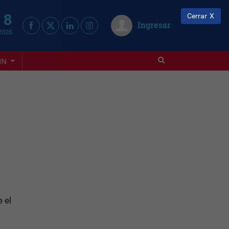
 8
Cerrar
Ingresar
2026
IN
 el