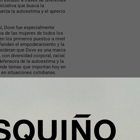
l estudio a través de diferentes
iciativa que busca la
uerza la autoestima y el aprecio
l, Dove fue especialmente
va de las mujeres de todos los
en los primeros puestos a nivel
fienden el empoderamiento y la
nsideran que Dove es una marca
 con diversidad corporal, racial
efensora de la autoestima y la
iende temas que importan hoy en
s en situaciones cotidianas.
r Insights en España, ha
ón consista en dirigirse a las
ing expansivo. Una de las formas
poner a más gente hacia ella.
onsumidores -ya sea porque no
enda o porque su publicidad no
ersidad y la inclusión incluso
aciones crezcan en tamaño y
peso. Las marcas se verán