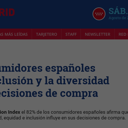
SÁB.
Agosto de 
AS MÁS LEÍDAS
TARJETERO
STAFF
NEWSLETTER
RED 
umidores españoles
lusión y la diversidad
ecisiones de compra
ion Index
el 82% de los consumidores españoles afirma que
, equidad e inclusión influye en sus decisiones de compra.