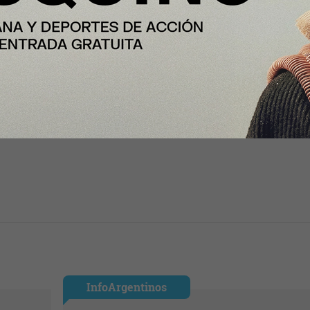
es”.
InfoArgentinos