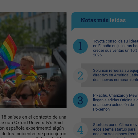
Notas más
leídas
Toyota consolida su lider
en España en julio tras ha
crecer sus ventas un 10%
2026
Solunion refuerza su equi
directivo en América Lati
dos nuevos nombramient
Pikachu, Charizard y Me
llegan a adidas Originals 
una nueva colección de
Pokémon
 18 países en el contexto de una
ce con Oxford University’s Saïd
Startups por el Clima movi
ión española experimentó algún
ecosistema startup para
a de los incidentes se produjeron
acelerar soluciones frente