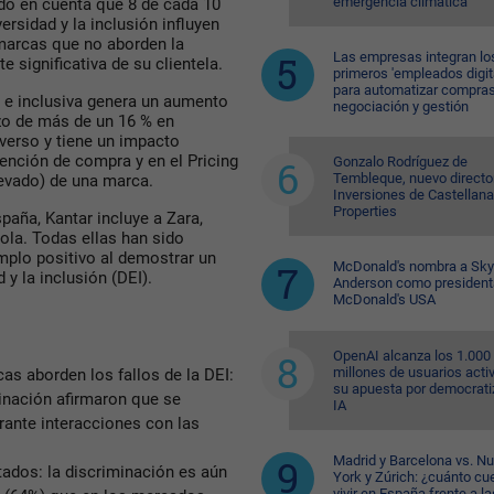
emergencia climática
do en cuenta que 8 de cada 10
rsidad y la inclusión influyen
marcas que no aborden la
Las empresas integran lo
e significativa de su clientela.
primeros 'empleados digit
para automatizar compras
a e inclusiva genera un aumento
negociación y gestión
azo de más de un 16 % en
verso y tiene un impacto
ntención de compra y en el Pricing
Gonzalo Rodríguez de
Tembleque, nuevo directo
elevado) de una marca.
Inversiones de Castellana
Properties
paña, Kantar incluye a Zara,
ola. Todas ellas han sido
mplo positivo al demostrar un
McDonald's nombra a Sk
y la inclusión (DEI).
Anderson como president
McDonald's USA
OpenAI alcanza los 1.000
millones de usuarios acti
as aborden los fallos de la DEI:
su apuesta por democratiz
inación afirmaron que se
IA
rante interacciones con las
Madrid y Barcelona vs. N
dos: la discriminación es aún
York y Zúrich: ¿cuánto cu
vivir en España frente a la