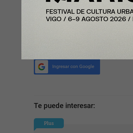
recompensadas si se mantienen fieles a sus valor
Compartir con tus amigos de
Tu opinión enriquece este artículo:
Ingresar con Google
Te puede interesar:
Plus