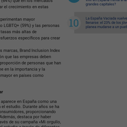
 (64%) que en los mercados
grandes capitales?
ar el crecimiento en estas
La España Vaciada vuelve
xperimentan mayor
llenarse: el 23% de los jó
vo LGBTQ+ (59%) y las personas
planea mudarse a un pue
 tasas más altas de
esfuerzos específicos para crear
s marcas, Brand Inclusion Index
ión que las empresas deben
la proporción de personas que han
ee en la importancia y la
 es mayor en países como
ar
s, aparece en España como una
 el estudio. Durante años se ha
consumidores, proporcionando
. Además, destaca por haber
avés de su campaña «Mi orgullo,