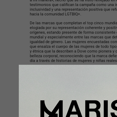
a mi manera», hecho que se ha visto reflejado en e
testimonios que califican la campaña como una in
inclusividad y una representación positiva que ref
hacia la comunidad LGTBIQ+.
De las marcas que completan el top cinco mundia
elogiada por su representación coherente y positi
orígenes, estando presente de forma consistente 
mundial y especialmente entre las marcas que de
igualdad de género. Las mujeres encuestadas co
que ensalza el cuerpo de las mujeres de todo tipo,
y étnica que la describen a Dove como pionera y d
belleza corporal, reconociendo que la marca def
día a través de historias de mujeres y niñas reale
Carmen Dato, directora de Sostenibilidad de Kanta
declarado: “Es un mito que el marketing de inclusi
minorías. El marketing de inclusión es un market
fundamentales de hacer crecer tu marca es predis
Sin embargo, cuando las marcas excluyen a los c
se sienten bienvenidos cuando compran en una ti
refleja comunidades diversas- es fácil fallar”.
“Los Millennials y la Generación Z priorizan la div
más que otros grupos y, a medida que estas pobl
poder adquisitivo estas cuestiones tendrán más 