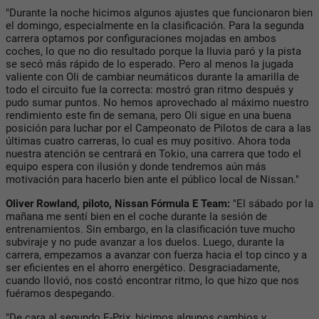
"Durante la noche hicimos algunos ajustes que funcionaron bien
el domingo, especialmente en la clasificación. Para la segunda
carrera optamos por configuraciones mojadas en ambos
coches, lo que no dio resultado porque la lluvia paró y la pista
se secó más rápido de lo esperado. Pero al menos la jugada
valiente con Oli de cambiar neumáticos durante la amarilla de
todo el circuito fue la correcta: mostró gran ritmo después y
pudo sumar puntos. No hemos aprovechado al máximo nuestro
rendimiento este fin de semana, pero Oli sigue en una buena
posición para luchar por el Campeonato de Pilotos de cara a las
últimas cuatro carreras, lo cual es muy positivo. Ahora toda
nuestra atención se centrará en Tokio, una carrera que todo el
equipo espera con ilusión y donde tendremos aún más
motivación para hacerlo bien ante el público local de Nissan."
Oliver Rowland,
piloto, Nissan Fórmula E Team:
"El sábado por la
mañana me sentí bien en el coche durante la sesión de
entrenamientos. Sin embargo, en la clasificación tuve mucho
subviraje y no pude avanzar a los duelos. Luego, durante la
carrera, empezamos a avanzar con fuerza hacia el top cinco y a
ser eficientes en el ahorro energético. Desgraciadamente,
cuando llovió, nos costó encontrar ritmo, lo que hizo que nos
fuéramos despegando.
"De cara al segundo E-Prix, hicimos algunos cambios y