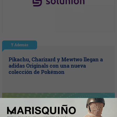
Y Además
Pikachu, Charizard y Mewtwo llegan a
adidas Originals con una nueva
colección de Pokémon