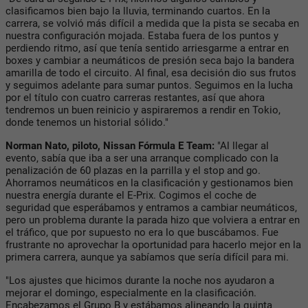
clasificamos bien bajo la lluvia, terminando cuartos. En la
carrera, se volvió más difícil a medida que la pista se secaba en
nuestra configuración mojada. Estaba fuera de los puntos y
perdiendo ritmo, así que tenía sentido arriesgarme a entrar en
boxes y cambiar a neumáticos de presión seca bajo la bandera
amarilla de todo el circuito. Al final, esa decisión dio sus frutos
y seguimos adelante para sumar puntos. Seguimos en la lucha
por el título con cuatro carreras restantes, así que ahora
tendremos un buen reinicio y aspiraremos a rendir en Tokio,
donde tenemos un historial sólido."
Norman Nato, piloto, Nissan Fórmula E Team:
"Al llegar al
evento, sabía que iba a ser una arranque complicado con la
penalización de 60 plazas en la parrilla y el stop and go.
Ahorramos neumáticos en la clasificación y gestionamos bien
nuestra energía durante el E-Prix. Cogimos el coche de
seguridad que esperábamos y entramos a cambiar neumáticos,
pero un problema durante la parada hizo que volviera a entrar en
el tráfico, que por supuesto no era lo que buscábamos. Fue
frustrante no aprovechar la oportunidad para hacerlo mejor en la
primera carrera, aunque ya sabíamos que sería difícil para mi.
"Los ajustes que hicimos durante la noche nos ayudaron a
mejorar el domingo, especialmente en la clasificación.
Encabezamos el Grupo B y estábamos alineando la quinta