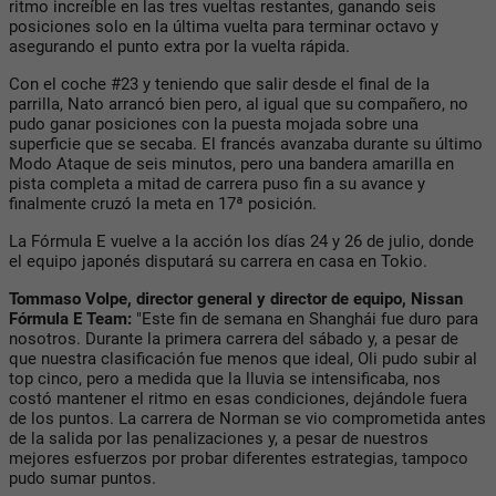
ritmo increíble en las tres vueltas restantes, ganando seis
posiciones solo en la última vuelta para terminar octavo y
asegurando el punto extra por la vuelta rápida.
Con el coche #23 y teniendo que salir desde el final de la
parrilla, Nato arrancó bien pero, al igual que su compañero, no
pudo ganar posiciones con la puesta mojada sobre una
superficie que se secaba. El francés avanzaba durante su último
Modo Ataque de seis minutos, pero una bandera amarilla en
pista completa a mitad de carrera puso fin a su avance y
finalmente cruzó la meta en 17ª posición.
La Fórmula E vuelve a la acción los días 24 y 26 de julio, donde
el equipo japonés disputará su carrera en casa en Tokio.
Tommaso Volpe, director general y director de equipo, Nissan
Fórmula E Team:
"Este fin de semana en Shanghái fue duro para
nosotros. Durante la primera carrera del sábado y, a pesar de
que nuestra clasificación fue menos que ideal, Oli pudo subir al
top cinco, pero a medida que la lluvia se intensificaba, nos
costó mantener el ritmo en esas condiciones, dejándole fuera
de los puntos. La carrera de Norman se vio comprometida antes
de la salida por las penalizaciones y, a pesar de nuestros
mejores esfuerzos por probar diferentes estrategias, tampoco
pudo sumar puntos.