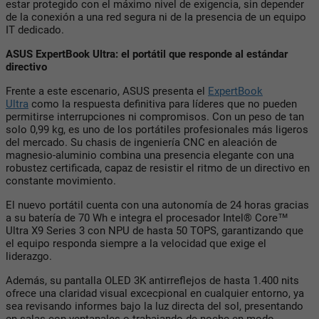
estar protegido con el máximo nivel de exigencia, sin depender
de la conexión a una red segura ni de la presencia de un equipo
IT dedicado.
ASUS ExpertBook Ultra: el portátil que responde al estándar
directivo
Frente a este escenario, ASUS presenta el
ExpertBook
Ultra
como la respuesta definitiva para líderes que no pueden
permitirse interrupciones ni compromisos. Con un peso de tan
solo 0,99 kg, es uno de los portátiles profesionales más ligeros
del mercado. Su chasis de ingeniería CNC en aleación de
magnesio-aluminio combina una presencia elegante con una
robustez certificada, capaz de resistir el ritmo de un directivo en
constante movimiento.
El nuevo portátil cuenta con una autonomía de 24 horas gracias
a su batería de 70 Wh e integra el procesador Intel® Core™
Ultra X9 Series 3 con NPU de hasta 50 TOPS, garantizando que
el equipo responda siempre a la velocidad que exige el
liderazgo.
Además, su pantalla OLED 3K antirreflejos de hasta 1.400 nits
ofrece una claridad visual excecpional en cualquier entorno, ya
sea revisando informes bajo la luz directa del sol, presentando
en salas con ventanales o trabajando de noche en modo