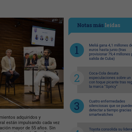
Notas más
leídas
Meliá gana 4,1 millones d
euros hasta junio (tras
provisionar 79,4 millones 
salida de Cuba)
Coca-Cola desata
especulaciones sobre un 
con toque picante tras reg
la marca “Spricy”
Cuatro enfermedades
silenciosas que se puede
detectar a tiempo gracias 
smartwatches
mientos adquiridos y
oral están impulsando cada vez
lación mayor de 55 años. Sin
Toyota consolida su lider