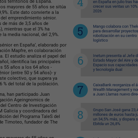
tos territorios de España.
en España en julio tras ha
crecer sus ventas un 10%
 los mayores de 55 años se sitúa
2026
9,9%. Este dato convierte a la
 del emprendimiento sénior.
s de más de 3,5 años de
Mango colabora con Thek
), mientras que el 3% ha
para desarrollar proyecto
 la media nacional, del 2,9%.
robotización en su centro
logístico
sénior en España’, elaborado por
ación Mapfre, en colaboración
Inetum presenta al Jefe d
 El estudio analiza el papel del
Estado Mayor del Aire y de
ol, identifica las principales
Espacio sus capacidades
s 55 años a los 64 años -
y tecnología dual
ior (entre 50 y 54 años)- y
ste colectivo, que supera ya
6 % del total de la población.
CaixaBank reorganiza el á
Wealth Management y n
na, han participado Juan
a Juan Llamas nuevo dire
tigación Ageingnomics de
del Centro de Investigación
Grupo San José gana 23,
 Galicia y coordinadora del
millones de euros hasta ju
dición del Programa TaleS del
un 34,5% más, y dispara 
de Timoteo, fundador de The
Ebitda un 26,8%