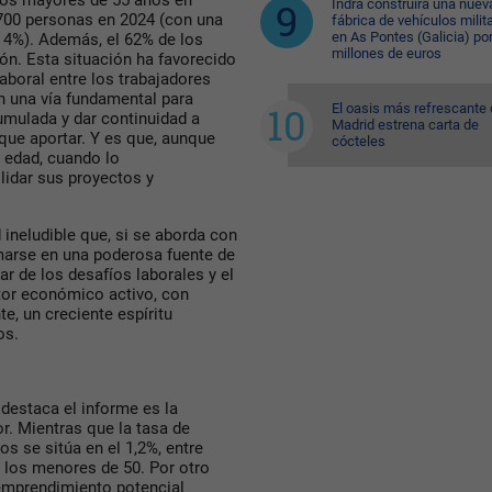
 los mayores de 55 años en
Indra construirá una nuev
.700 personas en 2024 (con una
fábrica de vehículos milit
en As Pontes (Galicia) po
l 4%). Además, el 62% de los
millones de euros
n. Esta situación ha favorecido
aboral entre los trabajadores
en una vía fundamental para
El oasis más refrescante
umulada y dar continuidad a
Madrid estrena carta de
que aportar. Y es que, aunque
cócteles
 edad, cuando lo
idar sus proyectos y
 ineludible que, si se aborda con
rmarse en una poderosa fuente de
r de los desafíos laborales y el
tor económico activo, con
, un creciente espíritu
os.
 destaca el informe es la
r. Mientras que la tasa de
s se sitúa en el 1,2%, entre
re los menores de 50. Por otro
 emprendimiento potencial