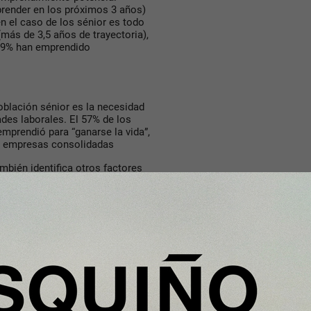
render en los próximos 3 años)
 el caso de los sénior es todo
(más de 3,5 años de trayectoria),
 2,9% han emprendido
oblación sénior es la necesidad
des laborales. El 57% de los
mprendió para “ganarse la vida”,
on empresas consolidadas
mbién identifica otros factores
ueza (32% entre los
nen una empresa
y 28%, respectivamente)
.
ecesarias para emprender
 considera que dispone de los
as para desarrollar una
emprendedores sénior afirma
 superior al registrado entre los