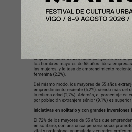
menores de 50 años y los presénior (38% y 37%, r
A esto se suma que solo el 35% de los sénior em
fracaso. No obstante, apenas un 33% considera fá
Estos datos reflejan que, aunque se tengan conoc
emprender, casi dos tercios de los emprendedores
proceso de puesta en marcha de un negocio.
Persisten las diferencias de género y de nacional
El estudio también pone de manifiesto importante
emprendimiento sénior, tanto por género como por
los hombres mayores de 55 años lidera empresas 
las mujeres, y la tasa de emprendimiento reciente
femenina (2,2%).
Del mismo modo, los mayores de 55 años extranj
emprendimiento reciente (6,2%), siendo más del d
la misma edad (2,7%). Además, el porcentaje de 
por población extranjera sénior (9,1%) es superior
Iniciativas en solitario y con grandes inversiones 
El 72% de los mayores de 55 años que emprenden 
en solitario, con una única persona socia promoto
vital y profesional acumulada y en redes profesio