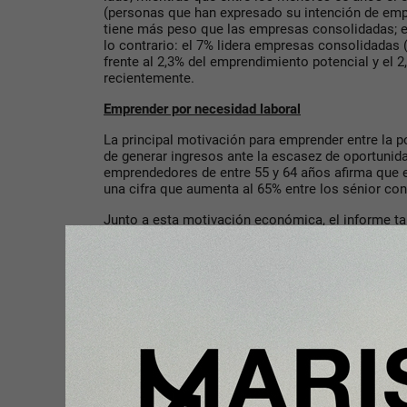
(personas que han expresado su intención de emp
tiene más peso que las empresas consolidadas; en
lo contrario: el 7% lidera empresas consolidadas 
frente al 2,3% del emprendimiento potencial y el
recientemente.
Emprender por necesidad laboral
La principal motivación para emprender entre la p
de generar ingresos ante la escasez de oportunida
emprendedores de entre 55 y 64 años afirma que e
una cifra que aumenta al 65% entre los sénior c
Junto a esta motivación económica, el informe ta
relevantes, como el deseo de generar una gran riq
emprendedores recientes y 29% entre los que tie
consolidada), marcar una diferencia social (31% 
o continuar con una tradición familiar (20% y 29%)
8 de cada 10 sénior cree tener las capacidades n
El 82% de los mayores de 55 años que emprenden
conocimientos, experiencia y habilidades necesari
iniciativa empresarial. Asimismo, el 39% de los 
detectar oportunidades para emprender, porcentaje