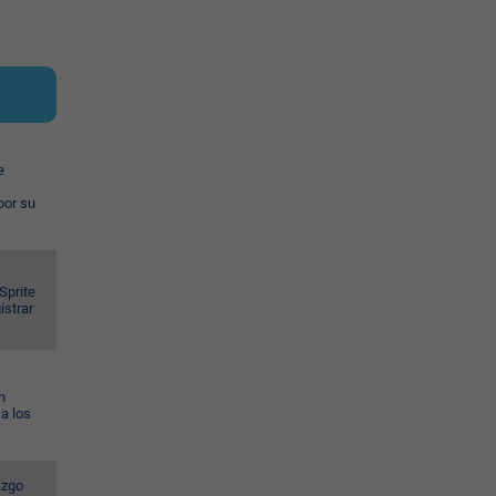
e
por su
Sprite
istrar
n
a los
azgo