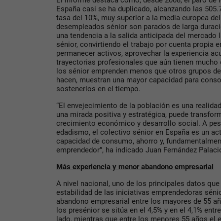
El informe destaca cómo, desde 2008, el paro de
España casi se ha duplicado, alcanzando las 505
tasa del 10%, muy superior a la media europea de
desempleados sénior son parados de larga duració
una tendencia a la salida anticipada del mercado l
sénior, convirtiendo el trabajo por cuenta propia 
permanecer activos, aprovechar la experiencia ac
trayectorias profesionales que aún tienen mucho 
los sénior emprenden menos que otros grupos de
hacen, muestran una mayor capacidad para consol
sostenerlos en el tiempo.
“El envejecimiento de la población es una realidad
una mirada positiva y estratégica, puede transfo
crecimiento económico y desarrollo social. A pesa
edadismo, el colectivo sénior en España es un ac
capacidad de consumo, ahorro y, fundamentalmente
emprendedor”, ha indicado Juan Fernández Palaci
Más experiencia y menor abandono empresarial
A nivel nacional, uno de los principales datos que
estabilidad de las iniciativas emprendedoras sénio
abandono empresarial entre los mayores de 55 año
los presénior se sitúa en el 4,5% y en el 4,1% ent
lado, mientras que entre los menores 55 años el