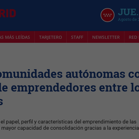
JUE.
Agosto de 
AS MÁS LEÍDAS
TARJETERO
STAFF
NEWSLETTER
RED 
 comunidades autónomas c
de emprendedores entre l
s
l papel, perfil y características del emprendimiento de las
 mayor capacidad de consolidación gracias a la experiencia