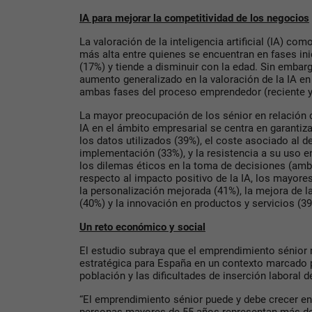
IA para mejorar la competitividad de los negocios
La valoración de la inteligencia artificial (IA) co
más alta entre quienes se encuentran en fases in
(17%) y tiende a disminuir con la edad. Sin embarg
aumento generalizado en la valoración de la IA en
ambas fases del proceso emprendedor (reciente 
La mayor preocupación de los sénior en relación 
IA en el ámbito empresarial se centra en garantiza
los datos utilizados (39%), el coste asociado al de
implementación (33%), y la resistencia a su uso e
los dilemas éticos en la toma de decisiones (amb
respecto al impacto positivo de la IA, los mayore
la personalización mejorada (41%), la mejora de la
(40%) y la innovación en productos y servicios (39
Un reto económico y social
El estudio subraya que el emprendimiento sénior 
estratégica para España en un contexto marcado p
población y las dificultades de inserción laboral 
“El emprendimiento sénior puede y debe crecer en