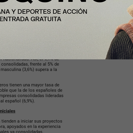
espectivamente).
prendedores tiene miedo al
cil el proceso para emprender.
imientos y habilidades para
 consideran que no es fácil el
idad
s diferencias dentro del
 nacionalidad. Así, el 9,1% de
consolidadas, frente al 5% de
 masculina (3,6%) supera a la
eros tienen una mayor tasa de
oble que la de los españoles de
empresas consolidadas lideradas
 al español (6,9%).
iniciales
tienden a iniciar sus proyectos
ra, apoyados en la experiencia
nales ya consolidadas.