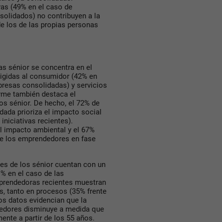
ivas (49% en el caso de
nsolidados) no contribuyen a la
de los de las propias personas
as sénior se concentra en el
rigidas al consumidor (42% en
resas consolidadas) y servicios
rme también destaca el
tos sénior. De hecho, el 72% de
ada prioriza el impacto social
iniciativas recientes).
 impacto ambiental y el 67%
re los emprendedores en fase
tes de los sénior cuentan con un
% en el caso de las
emprendedoras recientes muestran
s, tanto en procesos (35% frente
os datos evidencian que la
e­dores disminuye a medida que
ente a partir de los 55 años.