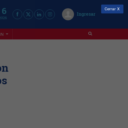
 6
Cerrar
Ingresar
2026
IN
on
os